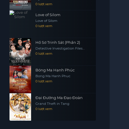
0 lượt xem
Love of Silom
Love of Silom
0 lượt xem
Hồ Sơ Trinh Sát (Phần 2)
Detective Investigation Files
(Season 2)
0 lượt xem
Bóng Ma Hạnh Phúc
Bong Ma Hanh Phuc
0 lượt xem
Đại Đường Ma Đạo Đoàn
Grand Theft in Tang
0 lượt xem