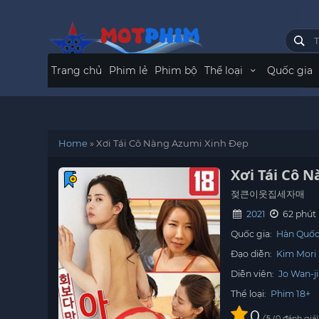
Trang chủ
Phim lẻ
Phim bộ
Thể loại
Quốc gia
Home
»
Xơi Tái Cô Nàng Azumi Xinh Đẹp
Xơi Tái Cô 
젖큰이웃집세자매
2021
62 phút
Quốc gia:
Hàn Quố
Đạo diễn:
Kim Mori
Diễn viên:
Jo Wan-j
Thể loại:
Phim 18+
0
/
0
đánh giá
5