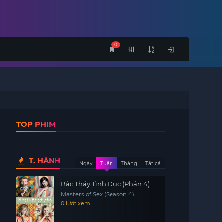
0
TOP PHIM
T. HÀNH
Ngày
Tuần
Tháng
Tất cả
Bậc Thầy Tình Dục (Phần 4)
Masters of Sex (Season 4)
0 lượt xem