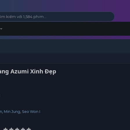
Nàng Azumi Xinh Đẹp
c
in
Min Jung
Seo Won I