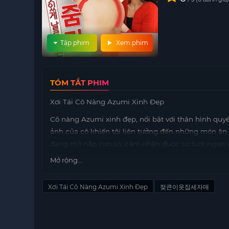
Tập phim
Xem phim
TÓM TẮT PHIM
Xơi Tái Cô Nàng Azumi Xinh Đẹp
Cô nàng Azumi xinh đẹp, nổi bật với thân hình quy
ảnh của cô khiến tôi liên tưởng đến những món ăn 
đang mở nắp con sò, cảm nhận được sự tươi ngon v
Mở rộng...
Azumi không chỉ đơn thuần là một cô gái xinh đẹp,
lần nhìn thấy cô, tôi lại cảm nhận được sự tươi mớ
vẻ đẹp và sự thanh tao của Azumi làm tôi không thể
Xơi Tái Cô Nàng Azumi Xinh Đẹp
젖큰이웃집세자매
Câu chuyện về cô nàng Azumi không chỉ dừng lại ở 
huyết. Cô
https://motphims1.com
luôn mang trong m