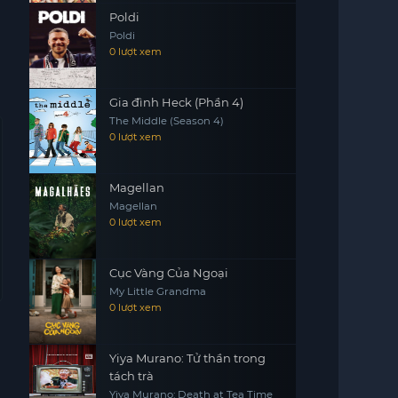
Poldi
Poldi
0 lượt xem
Gia đình Heck (Phần 4)
The Middle (Season 4)
0 lượt xem
Magellan
Magellan
0 lượt xem
Cục Vàng Của Ngoại
My Little Grandma
0 lượt xem
Yiya Murano: Tử thần trong
tách trà
Yiya Murano: Death at Tea Time