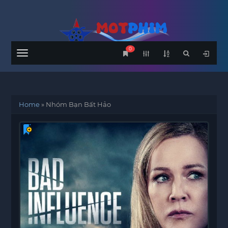
0
Menu
Home
»
Nhóm Bạn Bất Hảo