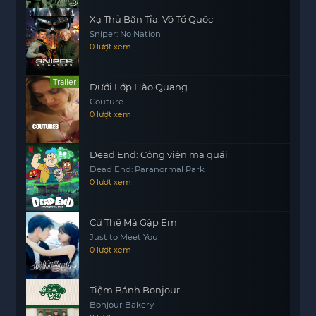
trách nhiệm của một người mẹ bắt đầu diễn ra.
Xạ Thủ Bắn Tỉa: Vô Tổ Quốc
Bà mẹ cố gắng tìm cách để khuyên bảo con gái,
Sniper: No Nation
nhưng dường như sự ảnh hưởng của nhóm bạn
0 lượt xem
quá mạnh mẽ. Liệu bà có thể cứu con gái mình
khỏi những mối nguy hiểm tiềm tàng này?
Trailer
Dưới Lớp Hào Quang
“Nhóm Bạn Bất Hảo” không chỉ đơn thuần là câu
Couture
chuyện về tình bạn, mà còn là bài học về sự lựa
0 lượt xem
chọn và hậu quả của những quyết định mà
chúng ta đưa ra. Bà mẹ đơn thân phải đối mặt với
Dead End: Công viên ma quái
một thử thách lớn, và câu chuyện sẽ dẫn dắt
Dead End: Paranormal Park
người xem qua nhiều cung bậc cảm xúc khác
0 lượt xem
nhau.
Cứ Thế Mà Gặp Em
Just to Meet You
0 lượt xem
Tiệm Bánh Bonjour
Bonjour Bakery