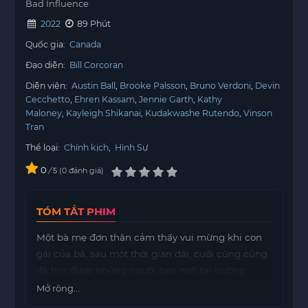
Bad Influence
2022
89 Phút
Quốc gia:
Canada
Đạo diễn:
Bill Corcoran
Diễn viên:
Austin Ball
Brooke Palsson
Bruno Verdoni
Devin
Cecchetto
Ehren Kassam
Jennie Garth
Kathy
Maloney
Kayleigh Shikanai
Kudakwashe Rutendo
Vinson
Tran
Thể loại:
Chính kịch
,
Hình Sự
0
/
0
đánh giá
5
TÓM TẮT PHIM
Một bà mẹ đơn thân cảm thấy vui mừng khi con
gái của bà, sau một thời gian dài, cuối cùng cũng
đã tìm được những người bạn mới tại trường
trung học. Tuy nhiên, niềm vui ấy không kéo dài
Mở rộng...
được lâu khi bà phát hiện ra rằng