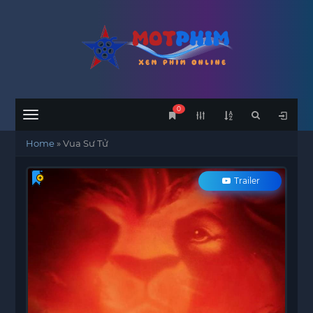
0
Menu
Home
»
Vua Sư Tử
Trailer