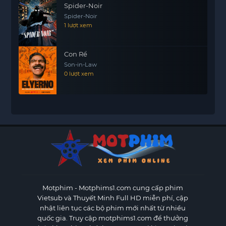
Spider-Noir
Spider-Noir
1 lượt xem
Con Rể
Son-in-Law
0 lượt xem
Motphim - Motphims1.com
cung cấp phim
Vietsub và Thuyết Minh Full HD miễn phí, cập
nhật liên tục các bộ phim mới nhất từ nhiều
quốc gia. Truy cập motphims1.com để thưởng