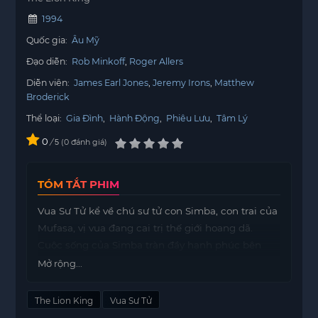
1994
Quốc gia:
Âu Mỹ
Đạo diễn:
Rob Minkoff
Roger Allers
Diễn viên:
James Earl Jones
Jeremy Irons
Matthew
Broderick
Thể loại:
Gia Đình
,
Hành Động
,
Phiêu Lưu
,
Tâm Lý
0
/
0
đánh giá
5
TÓM TẮT PHIM
Vua Sư Tử kể về chú sư tử con Simba, con trai của
Mufasa, vị vua đang cai trị thế giới hoang dã.
Cuộc sống của Simba tràn đầy hạnh phúc bên
cha mẹ và cô bạn Nala, nhưng mọi chuyện thay
Mở rộng...
đổi khi người chú Scar âm thầm lập kế hoạch
cướp ngôi của Mufasa.
The Lion King
Vua Sư Tử