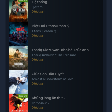
Hệ thống
định số phận của cả hai và có thể là của cả vũ trụ.
System
Đây thực sự là một kết thúc hoành tráng cho một
0 lượt xem
câu chuyện kéo dài nhiều năm.
Biệt Đội Titans (Phần 3)
Titans (Season 3)
0 lượt xem
Thariq Ridzuwan: Kho báu của anh
Thariq Ridzuwan: His Treasure
0 lượt xem
Giữa Cơn Bão Tuyết
Amidst a Snowstorm of Love
0 lượt xem
Trailer
Khủng long ăn thịt 2
Carnosaur 2
0 lượt xem