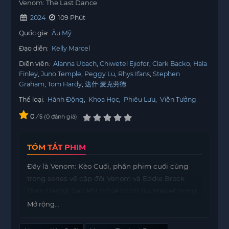
Venom: The Last Dance
2024
109 Phút
Quốc gia:
Âu Mỹ
Đạo diễn:
Kelly Marcel
Diễn viên:
Alanna Ubach
Chiwetel Ejiofor
Clark Backo
Hala
Finley
Juno Temple
Peggy Lu
Rhys Ifans
Stephen
Graham
Tom Hardy
达什·麦克劳德
Thể loại:
Hành Động
,
Khoa Học
,
Phiêu Lưu
,
Viễn Tưởng
0
/
0
đánh giá
5
TÓM TẮT PHIM
Đây là Venom: Kèo Cuối, phần phim cuối cùng
trong series về cặp đôi Venom và Eddie Brock
(Tom Hardy). Sau khi trở về từ Vũ trụ Marvel trong
bộ phim ‘Spider-man: No way home’ (2021), Eddie
Mở rộng...
Brock và Venom phải đối mặt với một kẻ thù mới:
ác thần Knull. Knull không chỉ là một nhân vật