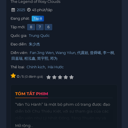
The Legend of Rosy Clouds
2025
45 phút/tập
Đang phát:
Tập 8
Tập mới:
8
7
6
Quốc gia:
Trung Quốc
Đạo diễn:
朱少杰
Diễn viên:
Fan Jing Wen
Wang Yilun
代露娃
曾舜晞
李一桐
田嘉瑞
程泓鑫
简宇熙
邓为
Thể loại:
Chính kịch
,
Hài Hước
0
/
0
đánh giá
5
TÓM TẮT PHIM
“Vân Tú Hành” là một bộ phim cổ trang được đạo
diễn bởi Chu Thiếu Kiệt, với sự tham gia của các
diễn viên như Lý Nhất Đồng, Tăng Thuấn Hy và
Đặng Vi. Bộ phim này được chuyển thể từ tác
Mở rộng...