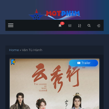
0
Menu
Home
»
Vân Tú Hành
Trailer