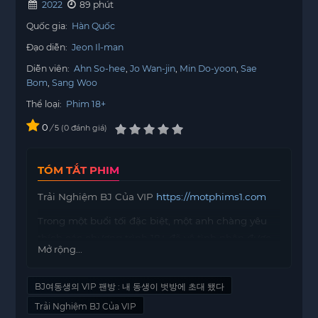
2022
89 phút
Quốc gia:
Hàn Quốc
Đạo diễn:
Jeon Il-man
Diễn viên:
Ahn So-hee
Jo Wan-jin
Min Do-yoon
Sae
Bom
Sang Woo
Thể loại:
Phim 18+
0
/
0
đánh giá
5
TÓM TẮT PHIM
Trải Nghiệm BJ Của VIP
https://motphims1.com
Trong một buổi tối đặc biệt, một anh chàng yêu
thích các chương trình 18+ đã vô tình nhận được
Mở rộng...
lời mời tham gia vào một sự kiện chỉ dành cho
những VIP. Đây là một cơ hội mà không phải ai
BJ여동생의 VIP 팬방 : 내 동생이 벗방에 초대 됐다
cũng có được, và anh không thể bỏ lỡ.
Trải Nghiệm BJ Của VIP
Khi bước vào căn phòng dành riêng cho VIP,