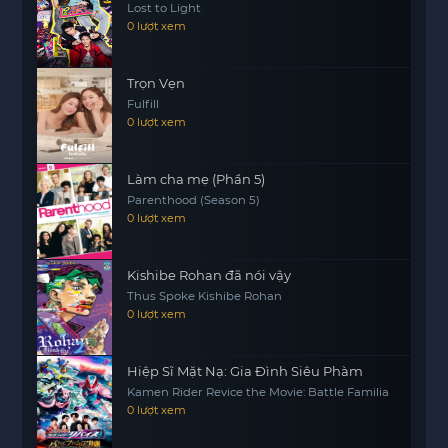
Khi sự kiện kết thúc, anh chàng trở về với nhiều
Lost to Light
0 lượt xem
kỷ niệm đáng nhớ và cảm giác hài lòng. Đây là
một trải nghiệm mà anh sẽ không bao giờ quên,
và chắc chắn sẽ khiến anh tìm kiếm thêm nhiều
Trọn Vẹn
cơ hội tương tự trong tương lai.
Fulfill
0 lượt xem
Làm cha mẹ (Phần 5)
Parenthood (Season 5)
0 lượt xem
Kishibe Rohan đã nói vậy
Thus Spoke Kishibe Rohan
0 lượt xem
Hiệp Sĩ Mặt Nạ: Gia Đình Siêu Phàm
Kamen Rider Revice the Movie: Battle Familia
0 lượt xem