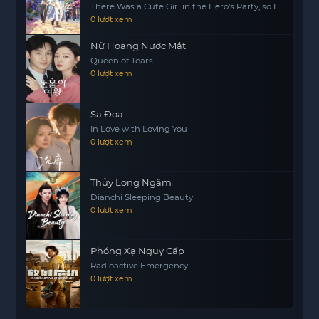
There Was a Cute Girl in the Hero's Party, so I
Tried Confessing to Her
0 lượt xem
Nữ Hoàng Nước Mắt
Queen of Tears
0 lượt xem
Sa Đoạ
In Love with Loving You
0 lượt xem
Thủy Long Ngâm
Dianchi Sleeping Beauty
0 lượt xem
Phóng Xạ Nguy Cấp
Radioactive Emergency
0 lượt xem