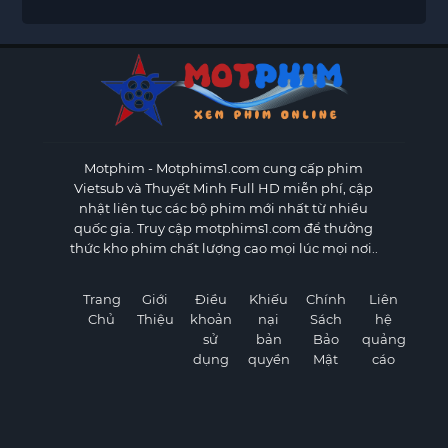
Motphim - Motphims1.com
cung cấp phim
Vietsub và Thuyết Minh Full HD miễn phí, cập
nhật liên tục các bộ phim mới nhất từ nhiều
quốc gia. Truy cập motphims1.com để thưởng
thức kho phim chất lượng cao mọi lúc mọi nơi..
Trang
Giới
Điều
Khiếu
Chính
Liên
Chủ
Thiệu
khoản
nại
Sách
hệ
sử
bản
Bảo
quảng
dụng
quyền
Mật
cáo