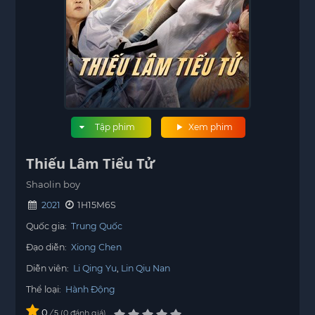
Tập phim
Xem phim
Thiếu Lâm Tiểu Tử
Shaolin boy
2021
1H15M6S
Quốc gia:
Trung Quốc
Đạo diễn:
Xiong Chen
Diễn viên:
Li Qing Yu
Lin Qiu Nan
Thể loại:
Hành Động
0
/
0
đánh giá
5