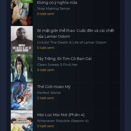
Trailer
Đừng có ý nghĩa nữa
Stop Making Sense
Với những thông điệp ý nghĩa và những tình tiết
0 lượt xem
lôi cuốn, Pháo Thủ Nhiên Hồn chắc chắn sẽ là
một bộ phim để lại dấu ấn trong lòng khán giả.
Bí mật giới thể thao: Cuộc đời và cái chết
của Lamar Odom
Untold: The Death & Life of Lamar Odom
0 lượt xem
Tẩy Trắng: Đi Tìm Cô Bạn Gái
Clean Sweep 3: Find Her
0 lượt xem
Thế Giới Hoàn Mỹ
Perfect World
0 lượt xem
Mọi Lúc Mọi Nơi (Phần 4)
Whenever Possible (Season 4)
0 lượt xem