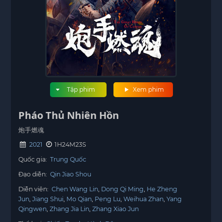
Tập phim
Xem phim
Pháo Thủ Nhiên Hồn
炮手燃魂
2021
1H24M23S
Quốc gia:
Trung Quốc
Đạo diễn:
Qin Jiao Shou
Diễn viên:
Chen Wang Lin
Dong Qi Ming
He Zheng
Jun
Jiang Shui
Mo Qian
Peng Lu
Weihua Zhan
Yang
Qingwen
Zhang Jia Lin
Zhang Xiao Jun