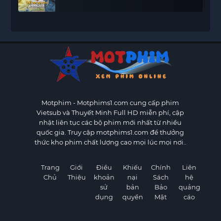
Motphim - Motphims1.com
cung cấp phim
Vietsub và Thuyết Minh Full HD miễn phí, cập
nhật liên tục các bộ phim mới nhất từ nhiều
quốc gia. Truy cập motphims1.com để thưởng
thức kho phim chất lượng cao mọi lúc mọi nơi..
Trang
Giới
Điều
Khiếu
Chính
Liên
Chủ
Thiệu
khoản
nại
Sách
hệ
sử
bản
Bảo
quảng
dụng
quyền
Mật
cáo