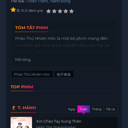
Thể loại:
Chiến Tranh
,
Hành Động
0
/
0
đánh giá
5
TÓM TẮT PHIM
Pháo Thủ Nhiên Hồn là một bộ phim mang đến
cho khán giả những trải nghiệm đầy cảm xúc và
kịch tính. Với cốt truyện sâu sắc và những tình tiết
gây cấn, bộ phim đưa người xem vào một hành
Mở rộng...
trình khám phá tâm hồn con người và những
cuộc chiến nội tâm mà mỗi nhân vật phải đối
Pháo Thủ Nhiên Hồn
炮手燃魂
mặt.
TOP PHIM
Nhân vật chính trong Pháo Thủ Nhiên Hồn là một
người lính trẻ, người phải đối mặt với những quyết
định khó khăn trong cuộc sống. Bộ phim không
T. HÀNH
chỉ xoay quanh những trận chiến mà còn khai
Ngày
Tuần
Tháng
Tất cả
thác sâu vào tâm lý và cảm xúc của nhân vật. Qua
Xin Chào Tay Súng Thần
đó, nó phản ánh những giá trị nhân văn, lòng
Hello, The Sharpshooter