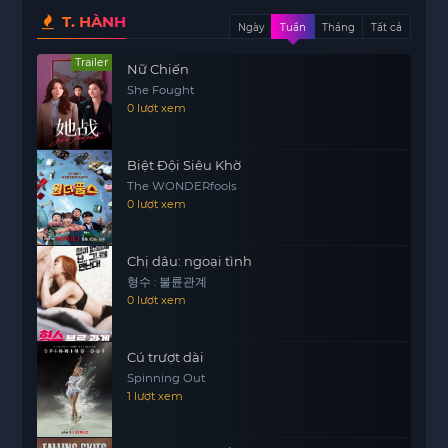
tưởng. Câu chuyện diễn ra xoay quanh những tình
T. HÀNH
Ngày
Tuần
Tháng
Tất cả
huống
https://motphims1.com
dở khóc dở cười mà
Trailer
cô phải đối mặt trong hành trình tìm cách tiêu
Nữ Chiến
She Fought
diệt Ma Pháp Thiếu Nữ.
0 lượt xem
Mùa hai của bộ phim tiếp tục mang đến cho
người xem những giây phút hài hước, kịch tính và
Biệt Đội Siêu Khờ
đầy bất ngờ khi Yuko phải tìm ra cách để vượt
The WONDERfools
qua thử thách và đối đầu với những kẻ thù mạnh
0 lượt xem
mẽ. Liệu rằng sức mạnh bóng tối có đủ để giúp
cô hoàn thành nhiệm vụ này hay không? Hãy
Chị dâu: ngoại tình
cùng theo dõi những diễn biến thú vị trong Nữ
형수 : 불륜관계
Quỷ Nhà Bên Mùa 2.
0 lượt xem
Cú trượt dài
Spinning Out
1 lượt xem