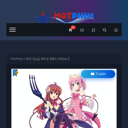
0
Menu
Home
»
Nữ Quỷ Nhà Bên Mùa 2
Trailer