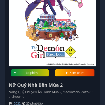
Tập phim
Xem phim
Nữ Quỷ Nhà Bên Mùa 2
Nàng Quỷ Chuyên Ăn Hành Mùa 2, Machikado Mazoku:
2-choume
2022
25 phút/tập