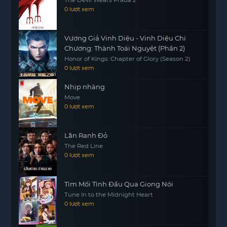
mang đến cho khán giả những giây phút hồi hộp
0 lượt xem
và cảm động.
Vương Giả Vinh Diệu - Vinh Diệu Chi
Chương: Thành Toái Nguyệt (Phần 2)
Honor of Kings: Chapter of Glory (Season 2)
0 lượt xem
Nhịp nhàng
Move
0 lượt xem
Lằn Ranh Đỏ
The Red Line
0 lượt xem
Tìm Mối Tình Đầu Qua Giọng Nói
Tune In to the Midnight Heart
0 lượt xem