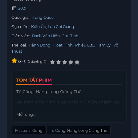
2021
Quốc gia:
Trung Quốc
Đạo diễn:
Kiều Úc
Lưu Chí Giang
Diễn viên:
Bạch Văn Hiển
Chu Tinh
Thể loại:
Hành Động
,
Hoạt Hình
,
Phiêu Lưu
,
Tâm Lý
,
Võ
Thuật
0
/
0
đánh giá
5
TÓM TẮT PHIM
Tế Công: Hàng Long Giáng Thế
Tại thôn Vĩnh Ninh, dưới chân núi Xích Thành, có
một cậu bé ngoan ngoãn tên là Lý Tu Duyên. Cậu
Mở rộng...
rất yêu thương mẹ và luôn mong muốn bà nhanh
chóng khỏi bệnh. Với lòng quyết tâm trở thành
Master Ji Gong
Tế Công: Hàng Long Giáng Thế
anh hùng, Lý Tu Duyên thường xuyên gặp phải