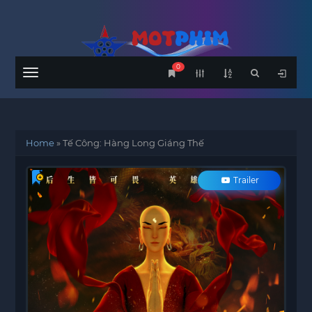
0
Menu
Home
»
Tế Công: Hàng Long Giáng Thế
Trailer