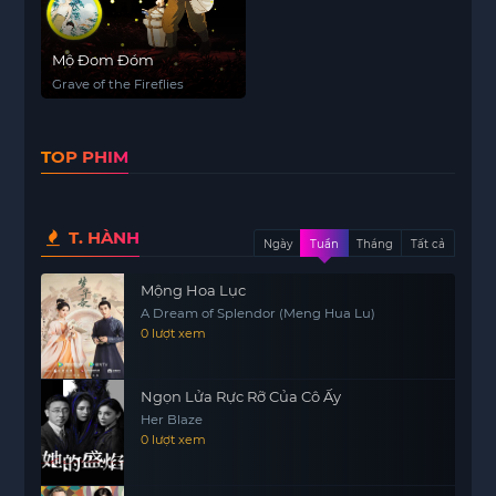
Mộ Đom Đóm
Grave of the Fireflies
TOP PHIM
T. HÀNH
Ngày
Tuần
Tháng
Tất cả
Mộng Hoa Lục
A Dream of Splendor (Meng Hua Lu)
0 lượt xem
Ngọn Lửa Rực Rỡ Của Cô Ấy
Her Blaze
0 lượt xem