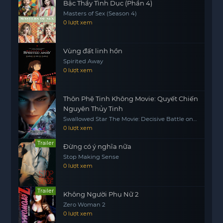
Bậc Thầy Tình Dục (Phần 4)
Masters of Sex (Season 4)
0 lượt xem
Vùng đất linh hồn
Spirited Away
0 lượt xem
Thôn Phệ Tinh Không Movie: Quyết Chiến
Nguyên Thủy Tinh
Swallowed Star The Movie: Decisive Battle on
the Primordial Star
0 lượt xem
Trailer
Đừng có ý nghĩa nữa
Stop Making Sense
0 lượt xem
Trailer
Không Người Phụ Nữ 2
Zero Woman 2
0 lượt xem