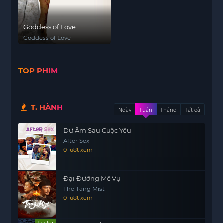
Goddess of Love
Goddess of Love
TOP PHIM
T. HÀNH
Ngày
Tuần
Tháng
Tất cả
Dư Âm Sau Cuộc Yêu
After Sex
0 lượt xem
Đại Đường Mê Vụ
The Tang Mist
0 lượt xem
Trailer