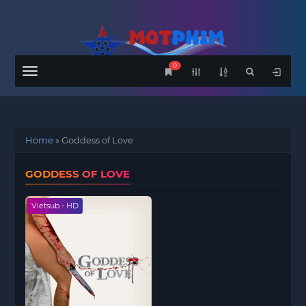
0
Menu
Home
»
Goddess of Love
GODDESS OF LOVE
Vietsub - HD