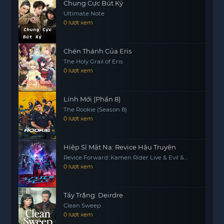
Chung Cực Bút Ký
Ultimate Note
0 lượt xem
Chén Thánh Của Eris
The Holy Grail of Eris
0 lượt xem
Lính Mới (Phần 8)
The Rookie (Season 8)
0 lượt xem
Hiệp Sĩ Mặt Nạ: Revice Hậu Truyện
Revice Forward: Kamen Rider Live & Evil &
Demons
0 lượt xem
Tẩy Trắng: Deirdre
Clean Sweep
0 lượt xem