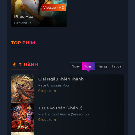
Vietsub - HD
Pháo Hoa
Fireworks
TOP PHIM
T. HÀNH
Ngày
Tuần
Tháng
Tất cả
Giai Ngẫu Thiên Thành
Fate Chooses You
0 lượt xem
Tu La Võ Thần (Phần 2)
Martial God Asura (Season 2)
0 lượt xem