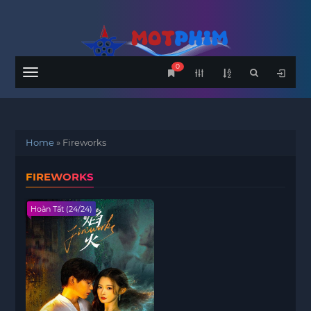
0
Menu
Home
»
Fireworks
FIREWORKS
Hoàn Tất (24/24)