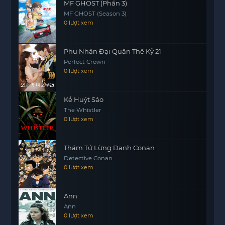
MF GHOST (Phần 3)
MF GHOST (Season 3)
0 lượt xem
Phu Nhân Đại Quân Thế Kỷ 21
Perfect Crown
0 lượt xem
Kẻ Huýt Sáo
The Whistler
0 lượt xem
Thám Tử Lừng Danh Conan
Detective Conan
0 lượt xem
Ann
Ann
0 lượt xem