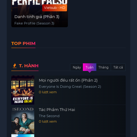
Vietsub - HD
Danh tính giả (Phần 3)
Fake Profile (Season 3)
TOP PHIM
T. HÀNH
Ngày
Tuần
Tháng
Tất cả
Mọi người đều rất ổn (Phần 2)
Everyone Is Doing Great (Season 2)
0 lượt xem
Tác Phẩm Thứ Hai
The Second
0 lượt xem