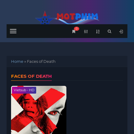
0
Menu
Home
»
Faces of Death
FACES OF DEATH
Vietsub - HD