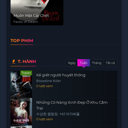
Muôn Mặt Cái Chết
Faces of Death
TOP PHIM
T. HÀNH
Ngày
Tuần
Tháng
Tất cả
Trailer
Kẻ giết người huyết thống
Bloodline Killer
0 lượt xem
Những Cô Nàng Xinh Đẹp Ở Khu Cắm
Trại
수상한 캠핑장 : MZ 아가씨들
0 lượt xem