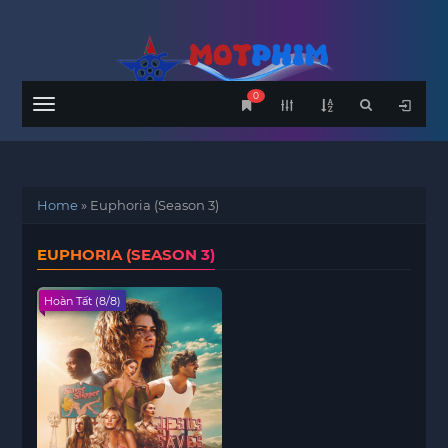
0
Menu
Home
»
Euphoria (Season 3)
EUPHORIA (SEASON 3)
Hoàn Tất (8/8)