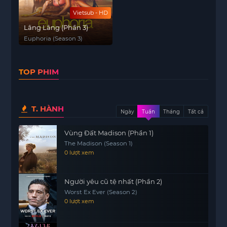
Vietsub - HD
Lâng Lâng (Phần 3)
Euphoria (Season 3)
TOP PHIM
T. HÀNH
Ngày
Tuần
Tháng
Tất cả
Vùng Đất Madison (Phần 1)
The Madison (Season 1)
0 lượt xem
Người yêu cũ tệ nhất (Phần 2)
Worst Ex Ever (Season 2)
0 lượt xem