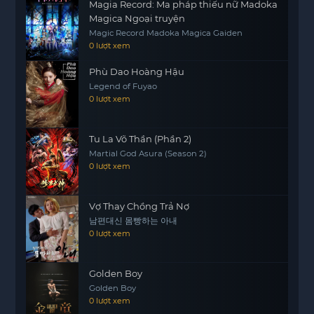
Magia Record: Ma pháp thiếu nữ Madoka
Magica Ngoại truyện
Magic Record Madoka Magica Gaiden
0 lượt xem
Phù Dao Hoàng Hậu
Legend of Fuyao
0 lượt xem
Tu La Võ Thần (Phần 2)
Martial God Asura (Season 2)
0 lượt xem
Vợ Thay Chồng Trả Nợ
남편대신 몸빵하는 아내
0 lượt xem
Golden Boy
Golden Boy
0 lượt xem