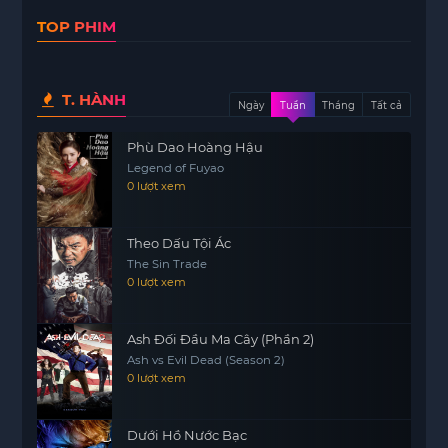
thành công nhưng người đàn ông đã bị giảm
TOP PHIM
xuống mức độ như một đứa trẻ ngốc nghếch và
cô gái chăm sóc cho anh ta vì cảm giác tội lỗi. Cô
đã nuôi dưỡng anh ta trở lại sức khỏe để anh có
thể tiếp tục giữ vị trí đứng đầu gia đình.
T. HÀNH
Ngày
Tuần
Tháng
Tất cả
Phù Dao Hoàng Hậu
Legend of Fuyao
0 lượt xem
Theo Dấu Tội Ác
The Sin Trade
0 lượt xem
Ash Đối Đầu Ma Cây (Phần 2)
Ash vs Evil Dead (Season 2)
0 lượt xem
Dưới Hồ Nước Bạc