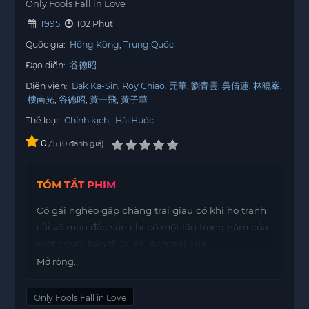
Only Fools Fall in Love
1995
102 Phút
Quốc gia:
Hồng Kông
Trung Quốc
Đạo diễn:
谷德昭
Diễn viên:
Bak Ka-Sin
Roy Chiao
元華
劉青雲
吳倩蓮
林曉峯
樓南光
谷德昭
黃一飛
黃子華
Thể loại:
Chính kịch
,
Hài Hước
0
/
0
đánh giá
5
TÓM TẮT PHIM
Cô gái nghèo gặp chàng trai giàu có khi họ tranh
cãi về món đặc sản chỉ có một lần trong năm của
một người bán thức ăn. Anh trai của
motphims1.com
chàng trai đã trả tiền cho cô gái
Mở rộng...
để cô kết hôn với anh trai mình nhằm dàn dựng
một cuộc tấn công ám sát. Cuộc tấn công không
Only Fools Fall in Love