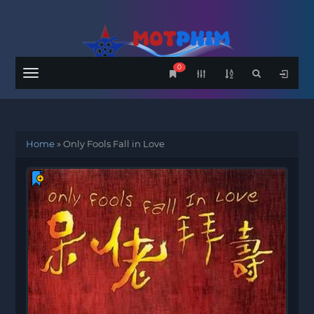
0
Menu
Home
»
Only Fools Fall in Love