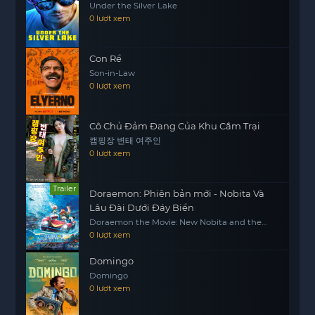
Under the Silver Lake
0 lượt xem
Con Rể
Son-in-Law
0 lượt xem
Cô Chủ Đảm Đang Của Khu Cắm Trại
캠핑장 변태 여주인
0 lượt xem
Trailer
Doraemon: Phiên bản mới - Nobita Và
Lâu Đài Dưới Đáy Biển
Doraemon the Movie: New Nobita and the
Castle of the Undersea Devil
0 lượt xem
Domingo
Domingo
0 lượt xem