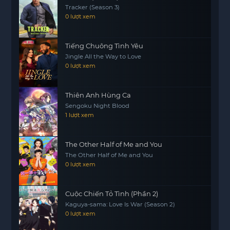
Tracker (Season 3)
những bài học quý giá cho mỗi người, nhắc nhở
0 lượt xem
họ về tầm quan trọng của việc chấp nhận quá
khứ để xây dựng tương lai.
Tiếng Chuông Tình Yêu
Jingle All the Way to Love
0 lượt xem
Thiên Anh Hùng Ca
Sengoku Night Blood
1 lượt xem
The Other Half of Me and You
The Other Half of Me and You
0 lượt xem
Cuộc Chiến Tỏ Tình (Phần 2)
Kaguya-sama: Love Is War (Season 2)
0 lượt xem