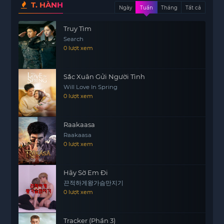
T. HÀNH
sự cố xảy ra trước kỳ thi đại học nhiều năm trước
Ngày
Tuần
Tháng
Tất cả
đã làm thay đổi cuộc sống của họ một cách mãnh
Truy Tìm
liệt. Những ký ức đau thương và kỷ niệm đẹp đan
Search
xen, tạo nên một bức tranh phức tạp về tình bạn
0 lượt xem
và sự lựa chọn.
Giờ đây, lời hứa và trách nhiệm mà họ từng chia
Sắc Xuân Gửi Người Tình
sẻ lại được đặt lên bàn cân. Mỗi người đều phải
Will Love In Spring
0 lượt xem
đối diện với những gánh nặng của quá khứ và tìm
cách giải quyết chúng. Sự trở về này không chỉ là
một cuộc hội ngộ đơn thuần, mà còn là hành
Raakaasa
trình khám phá bản thân và nhận thức về những
Raakaasa
0 lượt xem
gì đã qua. Họ sẽ phải quyết định xem liệu có nên
tiếp tục sống trong bóng tối của quá khứ hay
dũng cảm đối mặt và tìm kiếm sự tha thứ.
Hãy Sờ Em Đi
끈적하게왕가슴만지기
Đình Đình Phượng Hoàng Đài không chỉ là một
0 lượt xem
câu chuyện về tình bạn và sự trưởng thành, mà
còn là hành trình tìm kiếm ý nghĩa cuộc sống qua
Tracker (Phần 3)
những thách thức và khó khăn. Điều này sẽ để lại