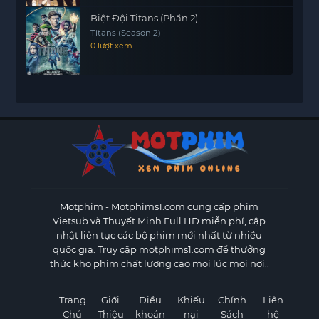
Biệt Đội Titans (Phần 2)
Titans (Season 2)
0 lượt xem
Motphim - Motphims1.com
cung cấp phim
Vietsub và Thuyết Minh Full HD miễn phí, cập
nhật liên tục các bộ phim mới nhất từ nhiều
quốc gia. Truy cập motphims1.com để thưởng
thức kho phim chất lượng cao mọi lúc mọi nơi..
Trang
Giới
Điều
Khiếu
Chính
Liên
Chủ
Thiệu
khoản
nại
Sách
hệ