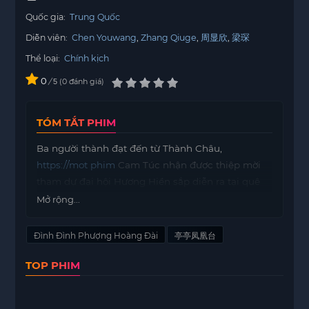
Quốc gia:
Trung Quốc
Diễn viên:
Chen Youwang
Zhang Qiuge
周显欣
梁琛
Thể loại:
Chính kịch
0
/
0
đánh giá
5
TÓM TẮT PHIM
Ba người thành đạt đến từ Thành Châu,
https://mot phim
Cam Túc nhận được thiệp mời
tham dự đại hội Hương Hiền sắp diễn ra tại quê
hương họ. Sau nhiều năm xa cách, họ quyết định
Mở rộng...
trở về để tham gia sự kiện quan trọng này. Đây là
cơ hội để họ thể hiện những thành tựu của mình
Đình Đình Phượng Hoàng Đài
亭亭凤凰台
và khẳng định vị trí trong xã hội.
TOP PHIM
Tuy nhiên, trong lúc chuẩn bị cho sự kiện, một
câu chuyện cũ bất ngờ trở lại, khiến họ phải đối
mặt với quá khứ mà họ đã cố gắng chôn vùi. Một