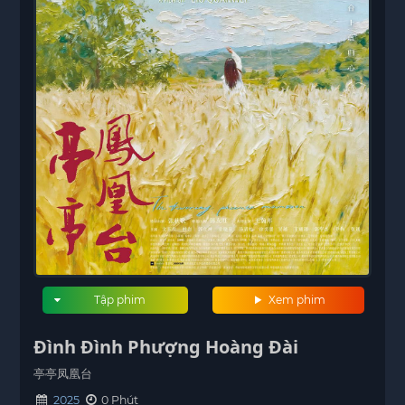
Tập phim
Xem phim
Đình Đình Phượng Hoàng Đài
亭亭凤凰台
2025
0 Phút