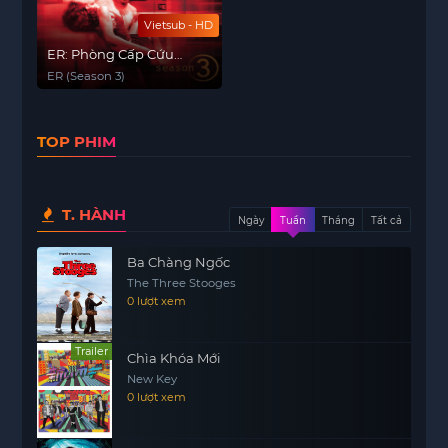
Vietsub - HD
ER: Phòng Cấp Cứu
(Phần 3)
ER (Season 3)
TOP PHIM
T. HÀNH
Ngày
Tuần
Tháng
Tất cả
Ba Chàng Ngốc
The Three Stooges
0 lượt xem
Trailer
Chìa Khóa Mới
New Key
0 lượt xem