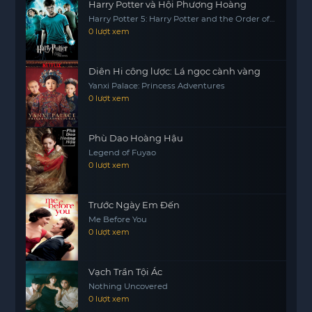
Harry Potter và Hội Phượng Hoàng
Harry Potter 5: Harry Potter and the Order of
the Phoenix
0 lượt xem
Diên Hi công lược: Lá ngọc cành vàng
Yanxi Palace: Princess Adventures
0 lượt xem
Phù Dao Hoàng Hậu
Legend of Fuyao
0 lượt xem
Trước Ngày Em Đến
Me Before You
0 lượt xem
Vạch Trần Tội Ác
Nothing Uncovered
0 lượt xem