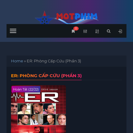
0
Menu
Home
»
ER: Phòng Cấp Cứu (Phần 3)
ER: PHÒNG CẤP CỨU (PHẦN 3)
Hoàn Tất (22/22)