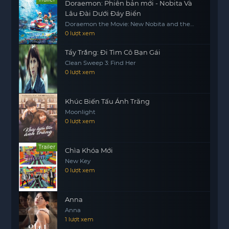
Doraemon: Phiên bản mới - Nobita Và
Lâu Đài Dưới Đáy Biển
Doraemon the Movie: New Nobita and the
Castle of the Undersea Devil
0 lượt xem
Tẩy Trắng: Đi Tìm Cô Bạn Gái
Clean Sweep 3: Find Her
0 lượt xem
Khúc Biến Tấu Ánh Trăng
Moonlight
0 lượt xem
Trailer
Chìa Khóa Mới
New Key
0 lượt xem
Anna
Anna
1 lượt xem