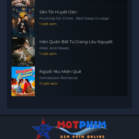
Săn Tội Huyết Oán
Hunting For Crime · Red Deep Grudge
1 lượt xem
Hận Quân Bất Tự Giang Lâu Nguyệt
Killer And Healer
1 lượt xem
Người Yêu Miền Quê
Hometown Romance
0 lượt xem