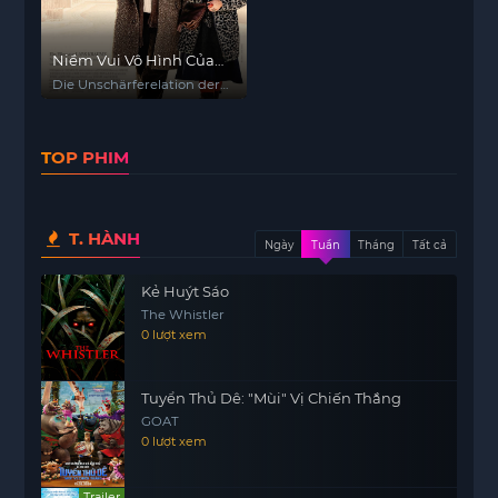
Niềm Vui Vô Hình Của
Tình Yêu
Die Unschärferelation der
Liebe
TOP PHIM
T. HÀNH
Ngày
Tuần
Tháng
Tất cả
Kẻ Huýt Sáo
The Whistler
0 lượt xem
Tuyển Thủ Dê: "Mùi" Vị Chiến Thắng
GOAT
0 lượt xem
Trailer