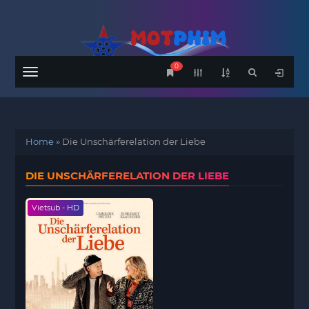
0
Menu
Home
»
Die Unschärferelation der Liebe
DIE UNSCHÄRFERELATION DER LIEBE
Vietsub - HD