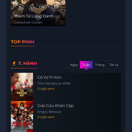
Thám Tử Lừng Danh
Conan
Detective Conan
TOP PHIM
T. HÀNH
Ngày
Tuần
Tháng
Tất cả
Cô Vợ Tí Hon
The Miniature Wife
0 lượt xem
Giải Cứu Khẩn Cấp
Angry Rescue
0 lượt xem