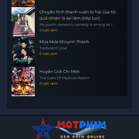
Chuyện tình thanh xuân bi hài của tôi
quả nhiên là sai lầm (tiếp tục)
My youth romantic comedy is wrong as I
expected.2
0 lượt xem
Mùa Mưa Khuynh Thành
Turbulent Love
0 lượt xem
Huyền Giới Chi Môn
The Gate Of Mystical Realm
0 lượt xem