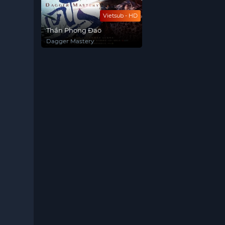
Vietsub - HD
Thần Phong Đao
Dagger Mastery