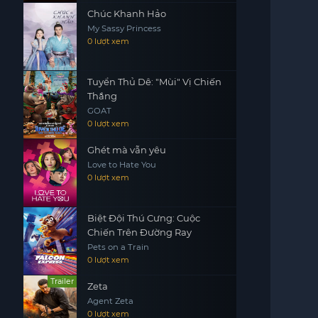
Chúc Khanh Hảo
My Sassy Princess
0 lượt xem
Tuyển Thủ Dê: "Mùi" Vị Chiến
Thắng
GOAT
0 lượt xem
Ghét mà vẫn yêu
Love to Hate You
0 lượt xem
Biệt Đội Thú Cưng: Cuộc
Chiến Trên Đường Ray
Pets on a Train
0 lượt xem
Trailer
Zeta
Agent Zeta
0 lượt xem