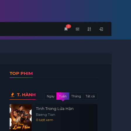
0
TOP PHIM
T. HÀNH
Ngày
Tuần
Tháng
Tất cả
Tình Trong Lửa Hận
Raeng Tian
0 lượt xem