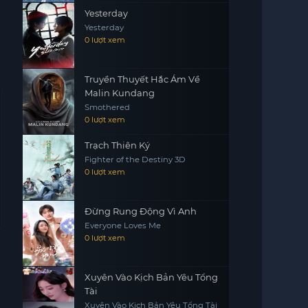
Yesterday
Yesterday
0 lượt xem
Truyền Thuyết Hắc Ám Về
Malin Kundang
Smothered
0 lượt xem
Trạch Thiên Ký
Fighter of the Destiny 3D
0 lượt xem
Đừng Rung Động Vì Anh
Everyone Loves Me
0 lượt xem
Xuyên Vào Kịch Bản Yêu Tổng
Tài
Xuyên Vào Kịch Bản Yêu Tổng Tài