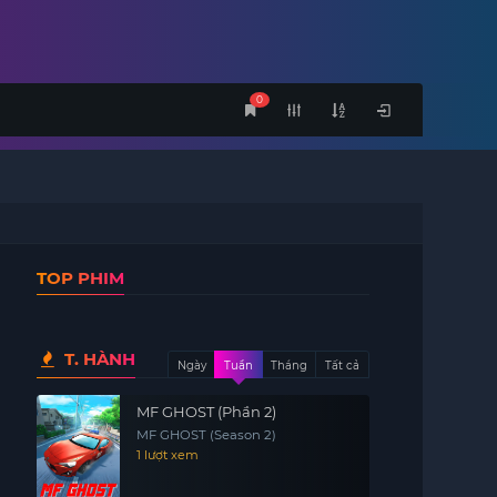
0
TOP PHIM
T. HÀNH
Ngày
Tuần
Tháng
Tất cả
MF GHOST (Phần 2)
MF GHOST (Season 2)
1 lượt xem