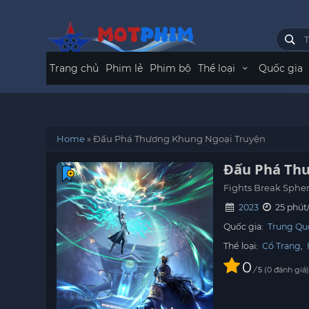
Trang chủ
Phim lẻ
Phim bộ
Thể loại
Quốc gia
Home
»
Đấu Phá Thương Khung Ngoại Truyện
Đấu Phá Th
Fights Break Spher
2023
25 phút
Quốc gia:
Trung Qu
Thể loại:
Cổ Trang
,
0
/
0
đánh giá
5