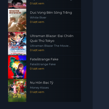
0 lượt xem
Dục Vọng Bên Sông Trắng
White River
0 lượt xem
Ultraman Blazar: Đại Chiến
Quái Thú Tokyo
Ultraman Blazar The Movie:
Tokyo Kaiju Showdown
0 lượt xem
Fate/strange Fake
Fate/strange Fake
0 lượt xem
Nụ Hôn Bạc Tỷ
Money Kisses
0 lượt xem