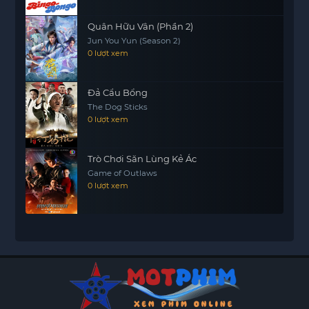
Quân Hữu Vân (Phần 2)
Jun You Yun (Season 2)
0 lượt xem
Đả Cẩu Bổng
The Dog Sticks
0 lượt xem
Trò Chơi Săn Lùng Kẻ Ác
Game of Outlaws
0 lượt xem