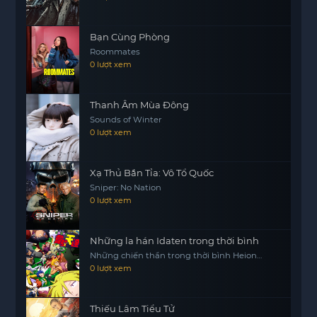
Bạn Cùng Phòng
Roommates
0 lượt xem
Thanh Âm Mùa Đông
Sounds of Winter
0 lượt xem
Xạ Thủ Bắn Tỉa: Vô Tổ Quốc
Sniper: No Nation
0 lượt xem
Những la hán Idaten trong thời bình
Những chiến thần trong thời bình Heion
Sedai no Idaten-tachi
0 lượt xem
Thiếu Lâm Tiểu Tử