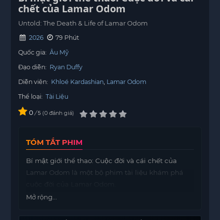
chết của Lamar Odom
Untold: The Death & Life of Lamar Odom
2026
79 Phút
Quốc gia:
Âu Mỹ
Đạo diễn:
Ryan Duffy
Diễn viên:
Khloé Kardashian
Lamar Odom
Thể loại:
Tài Liệu
0
/
0
đánh giá
5
TÓM TẮT PHIM
Bí mật giới thể thao: Cuộc đời và cái chết của
Lamar Odom là một bộ phim tài liệu khám phá
cuộc đời của Lamar Odom.
Mở rộng...
Bộ phim
motphims1.com
bắt đầu từ những ngày
tháng anh vươn lên đỉnh cao của sự nghiệp NBA,