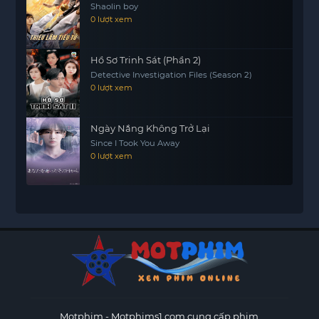
Shaolin boy
0 lượt xem
Hồ Sơ Trinh Sát (Phần 2)
Detective Investigation Files (Season 2)
0 lượt xem
Ngày Nắng Không Trở Lại
Since I Took You Away
0 lượt xem
Motphim - Motphims1.com
cung cấp phim