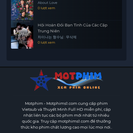
About Love
cuộc sống.
0 lượt xem
Tình yêu của họ là một hành trình, và James sẵn
sàng cùng Sohee bước tiếp trên con đường ấy.
Hội Hoán Đổi Bạn Tình Của Các Cặp
Trung Niên
차이나는 형수님 : 무삭제
0 lượt xem
Motphim - Motphims1.com
cung cấp phim
Vietsub và Thuyết Minh Full HD miễn phí, cập
nhật liên tục các bộ phim mới nhất từ nhiều
quốc gia. Truy cập motphims1.com để thưởng
thức kho phim chất lượng cao mọi lúc mọi nơi..