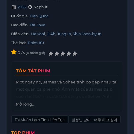
2022
62 phút
Quốc gia:
Hàn Quốc
Đạo diễn:
BK Love
Diễn viên:
Ha Yool
Ji Ah
Jung In
Shin Joon-hyun
Thể loại:
Phim 18+
0
/
0
đánh giá
5
TÓM TẮT PHIM
Một ngày nọ, James và Sohee tình cờ gặp nhau tại
một quán cà phê nhỏ. Ánh mắt của James đã bị
cuốn hút bởi nụ cười tươi sáng của Sohee. Anh
cảm thấy một sự kết nối đặc biệt và quyết định
Mở rộng...
tiến gần hơn đến cô ấy.
Tôi Muốn Làm Tình Liên Tục
발정난 남녀 - 너무 하고 싶어
Sau những lần trò chuyện, James nhận ra rằng
mình đã phải lòng Sohee. Cô ấy không chỉ xinh
TOP PHIM