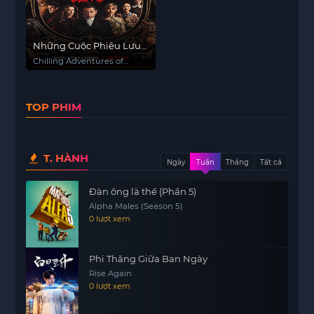
Những Cuộc Phiêu Lưu
Rùng Rợn Của Sabrina
Chilling Adventures of
(Phần 4)
Sabrina (Season 4)
TOP PHIM
T. HÀNH
Ngày
Tuần
Tháng
Tất cả
Đàn ông là thế (Phần 5)
Alpha Males (Season 5)
0 lượt xem
Phi Thăng Giữa Ban Ngày
Rise Again
0 lượt xem