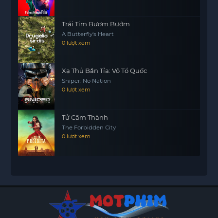
Trái Tim Bươm Bướm
A Butterfly's Heart
0 lượt xem
Xạ Thủ Bắn Tỉa: Vô Tổ Quốc
Sniper: No Nation
0 lượt xem
Tử Cấm Thành
The Forbidden City
0 lượt xem