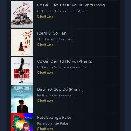
Cô Gái Đến Từ Hư Vô: Tái Khởi Động
Girl from Nowhere: The Reset
0 lượt xem
Kiếm Sĩ Cơ Hàn
The Twilight Samurai
0 lượt xem
Cô Gái Đến Từ Hư Vô (Phần 2)
Girl From Nowhere (Season 2)
0 lượt xem
Bầu Trời Sụp Đổ (Phần 1)
Falling Skies (Season 1)
0 lượt xem
Fate/strange Fake
Fate/strange Fake
0 lượt xem