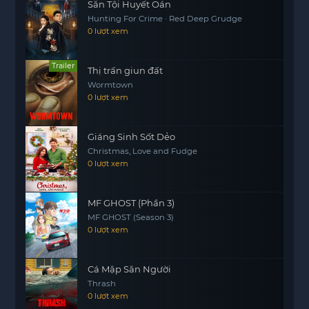
Săn Tội Huyết Oán
Hunting For Crime · Red Deep Grudge
0 lượt xem
Trailer
Thị trấn giun đất
Wormtown
0 lượt xem
Giáng Sinh Sốt Dẻo
Christmas, Love and Fudge
0 lượt xem
MF GHOST (Phần 3)
MF GHOST (Season 3)
0 lượt xem
Cá Mập Săn Người
Thrash
0 lượt xem