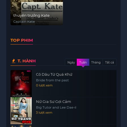
thuyền trưởng Kate
Captain Kate
TOP PHIM
T. HÀNH
Ngày
Tuần
Tháng
Tất cả
Cô Dâu Từ Quá Khứ
Bride from the past
0 lượt xem
Nữ Gia Sư Gợi Cảm
Big Tutor and Lee Dae-il
3 lượt xem