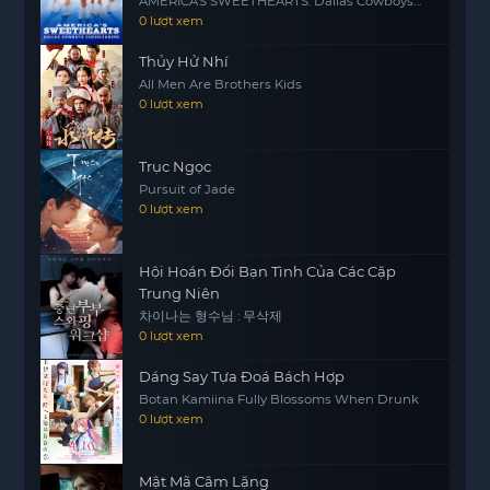
AMERICA'S SWEETHEARTS: Dallas Cowboys
Cheerleaders (Season 3)
0 lượt xem
một bộ phim tài liệu thông thường, mà còn là một
bài học về sự đoàn kết và quyết tâm trong việc
Thủy Hử Nhí
theo đuổi ước mơ. Đây là một tác phẩm không thể
All Men Are Brothers Kids
bỏ qua đối với những ai đam mê khoa học và vũ
0 lượt xem
trụ.
Trục Ngọc
Pursuit of Jade
0 lượt xem
Hội Hoán Đổi Bạn Tình Của Các Cặp
Trung Niên
차이나는 형수님 : 무삭제
0 lượt xem
Dáng Say Tựa Đoá Bách Hợp
Botan Kamiina Fully Blossoms When Drunk
0 lượt xem
Mật Mã Câm Lặng