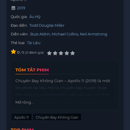
2019
Quốc gia:
Âu Mỹ
Đạo diễn:
Todd Douglas Miller
Diễn viên:
Buzz Aldrin
Michael Collins
Neil Armstrong
Thể loại:
Tài Liệu
0
/
0
đánh giá
5
TÓM TẮT PHIM
Chuyến Bay Không Gian – Apollo 11 (2019) là một
bộ phim tài liệu mô tả chuyến bay huyền thoại
đến mặt trăng
motphims1.com
của tàu con thoi
Apollo 11.
Mở rộng...
Bộ phim tập trung vào những khoảnh khắc quan
Apollo 11
Chuyến Bay Không Gian
trọng trong hành trình của tàu Apollo 11, với sự chỉ
huy của Neil Armstrong cùng hai cộng sự là Buzz
TOP PHIM