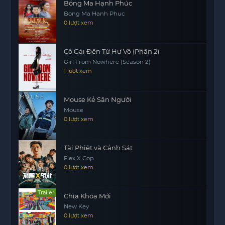
Bóng Ma Hạnh Phúc
Bong Ma Hanh Phuc
0 lượt xem
Cô Gái Đến Từ Hư Vô (Phần 2)
Girl From Nowhere (Season 2)
1 lượt xem
Mouse Kẻ Săn Người
Mouse
0 lượt xem
Tài Phiệt và Cảnh Sát
Flex X Cop
0 lượt xem
Trailer
Chìa Khóa Mới
New Key
0 lượt xem