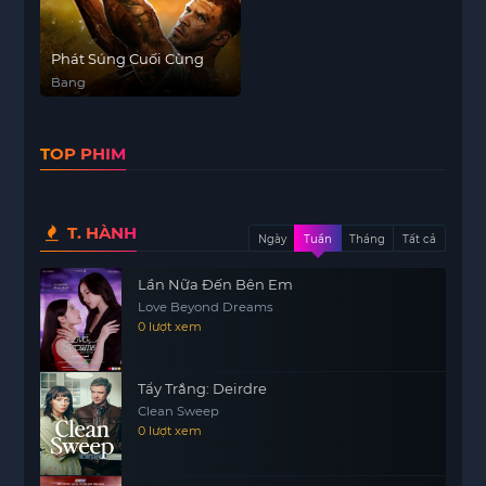
Phát Súng Cuối Cùng
Bang
TOP PHIM
T. HÀNH
Ngày
Tuần
Tháng
Tất cả
Lần Nữa Đến Bên Em
Love Beyond Dreams
0 lượt xem
Tẩy Trắng: Deirdre
Clean Sweep
0 lượt xem