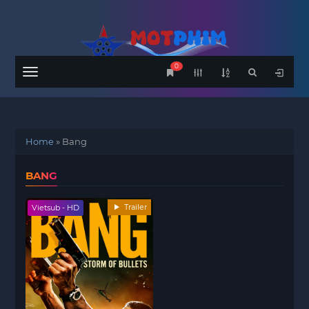
0
Menu
Home
»
Bang
BANG
Trailer
Vietsub - HD