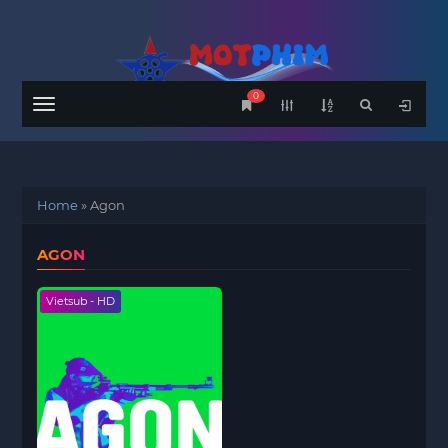
0
Menu
Home
»
Agon
AGON
Vietsub - HD