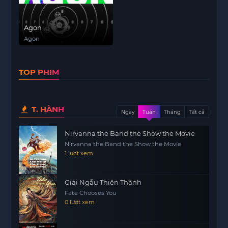
Agon
Agon
TOP PHIM
T. HÀNH
Ngày
Tuần
Tháng
Tất cả
Nirvanna the Band the Show the Movie
Nirvanna the Band the Show the Movie
1 lượt xem
Giai Ngẫu Thiên Thành
Fate Chooses You
0 lượt xem