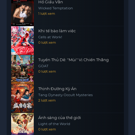
Hổ Giấu Vằn
Wicked Temptation
1 lượt xem
Khi tế bào làm việc
Cells at Work!
0 lượt xem
Tuyển Thủ Dê: "Mùi" Vị Chiến Thắng
GOAT
0 lượt xem
Thịnh Đường Kỳ Án
Tang Dynasty Occult Mysteries
2 lượt xem
Ánh sáng của thế giới
Light of the World
0 lượt xem