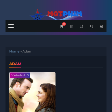
0
Menu
Home
»
Adam
ADAM
Vietsub - HD