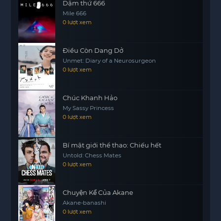
Dặm thứ 666
Mile 666
0 lượt xem
Điều Còn Dang Dở
Unmet: Diary of a Neurosurgeon
0 lượt xem
Chúc Khanh Hảo
My Sassy Princess
0 lượt xem
Bí mật giới thể thao: Chiếu hết
Untold: Chess Mates
0 lượt xem
Chuyện Kể Của Akane
Akane-banashi
0 lượt xem