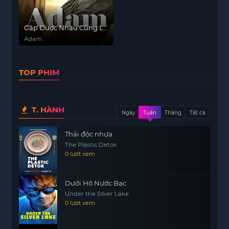
Gặp Được Nhau Cũng Là
Kho Báu
Adam
TOP PHIM
T. HÀNH
Ngày
Tuần
Tháng
Tất cả
Thải độc nhựa
The Plastic Detox
0 lượt xem
Dưới Hồ Nước Bạc
Under the Silver Lake
0 lượt xem