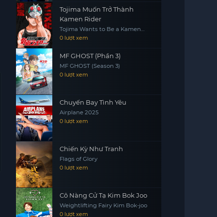
Tojima Muốn Trở Thành
Kamen Rider
Tojima Wants to Be a Kamen
Rider
0 lượt xem
MF GHOST (Phần 3)
MF GHOST (Season 3)
0 lượt xem
Chuyến Bay Tình Yêu
Airplane 2025
0 lượt xem
Chiến Kỳ Như Tranh
Flags of Glory
0 lượt xem
Cô Nàng Cử Tạ Kim Bok Joo
Weightlifting Fairy Kim Bok-joo
0 lượt xem