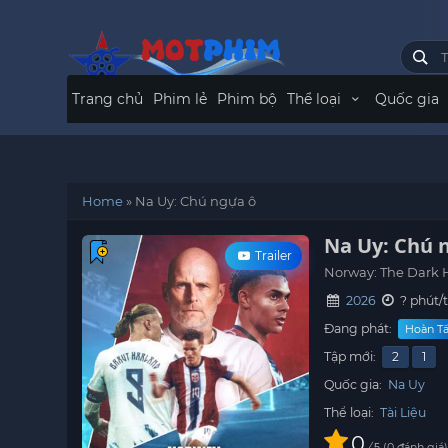
Trang chủ
Phim lẻ
Phim bộ
Thể loại
Quốc gia
Home
»
Na Uy: Chú ngựa ô
Na Uy: Chú 
Trailer
Norway: The Dark 
2026
? phút/
Đang phát:
Hoàn Tấ
Tập mới:
2
1
Quốc gia:
Na Uy
Thể loại:
Tài Liệu
0
/
0
đánh giá
5