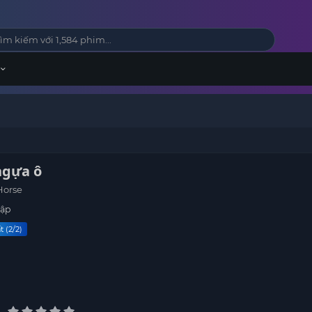
ngựa ô
Horse
tập
t (2/2)