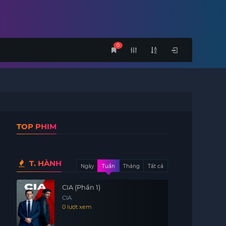
0
TOP PHIM
T. HÀNH
Ngày
Tuần
Tháng
Tất cả
CIA (Phần 1)
CIA
0 lượt xem