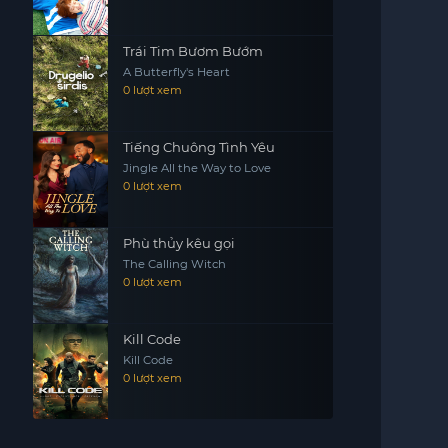
Trái Tim Bươm Bướm
A Butterfly's Heart
0 lượt xem
Tiếng Chuông Tình Yêu
Jingle All the Way to Love
0 lượt xem
Phù thủy kêu gọi
The Calling Witch
0 lượt xem
Kill Code
Kill Code
0 lượt xem