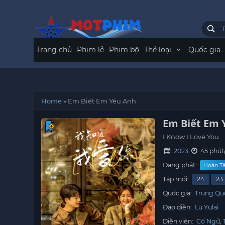
Trang chủ
Phim lẻ
Phim bộ
Thể loại
Quốc gia
Home
»
Em Biết Em Yêu Anh
Em Biết Em 
I Know I Love You
2023
45 phút
Đang phát:
Hoàn Tấ
Tập mới:
24
23
Quốc gia:
Trung Qu
Đạo diễn:
Lü Yulai
Diễn viên:
Cố Ngữ