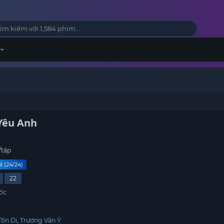
Yêu Anh
/tập
t (24/24)
22
ốc
Tôn Di
Trương Vãn Ý