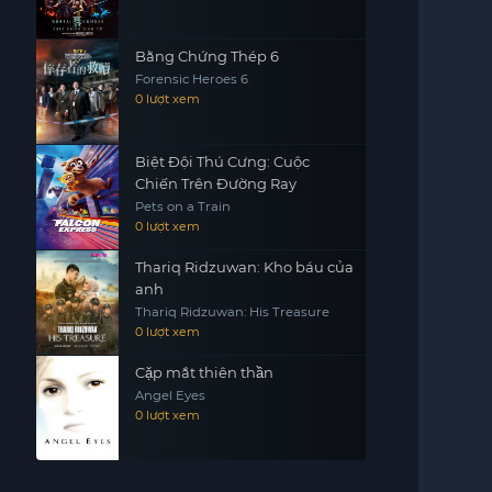
Bằng Chứng Thép 6
Forensic Heroes 6
0 lượt xem
Biệt Đội Thú Cưng: Cuộc
Chiến Trên Đường Ray
Pets on a Train
0 lượt xem
Thariq Ridzuwan: Kho báu của
anh
Thariq Ridzuwan: His Treasure
0 lượt xem
Cặp mắt thiên thần
Angel Eyes
0 lượt xem