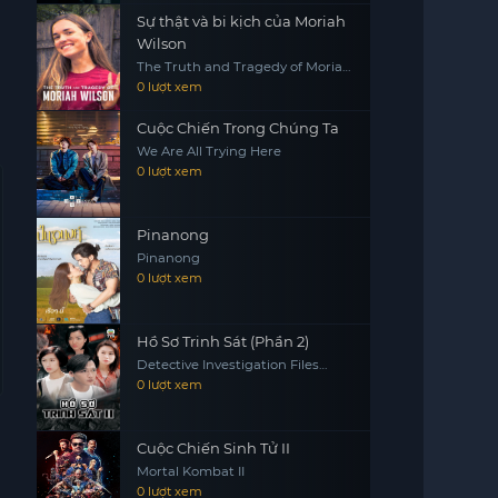
Sự thật và bi kịch của Moriah
Wilson
The Truth and Tragedy of Moriah
Wilson
0 lượt xem
Cuộc Chiến Trong Chúng Ta
We Are All Trying Here
0 lượt xem
Pinanong
Pinanong
0 lượt xem
Hồ Sơ Trinh Sát (Phần 2)
Detective Investigation Files
(Season 2)
0 lượt xem
Cuộc Chiến Sinh Tử II
Mortal Kombat II
0 lượt xem