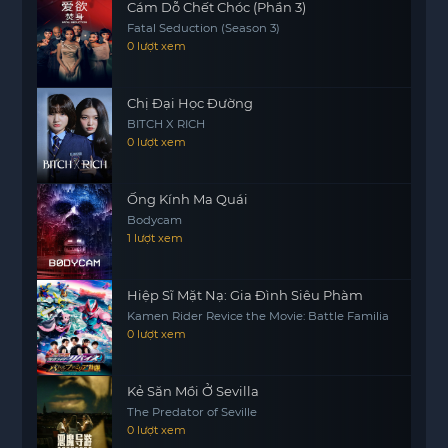
Cám Dỗ Chết Chóc (Phần 3)
ngẫm về những giá trị thực sự trong cuộc sống.
Fatal Seduction (Season 3)
Bằng cách kết hợp hài hước và cảm xúc, bộ phim
0 lượt xem
đã thành công trong việc chạm đến trái tim của
khán giả và tạo ra một trải nghiệm điện ảnh đáng
Chị Đại Học Đường
nhớ. Đây là một tác phẩm nghệ thuật thể hiện rõ
BITCH X RICH
ràng rằng bất kể hoàn cảnh nào, tình yêu và sự
0 lượt xem
chấp nhận đều có thể giúp chúng ta vượt qua
mọi khó khăn.
Ống Kính Ma Quái
Bodycam
1 lượt xem
Hiệp Sĩ Mặt Nạ: Gia Đình Siêu Phàm
Kamen Rider Revice the Movie: Battle Familia
0 lượt xem
Kẻ Săn Mồi Ở Sevilla
The Predator of Seville
0 lượt xem