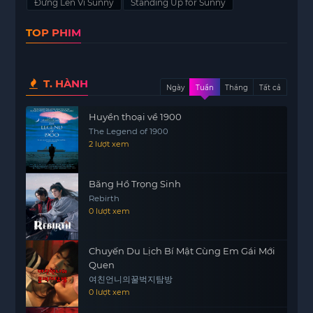
Đứng Lên Vì Sunny
Standing Up for Sunny
Bị ép buộc phải giúp đỡ cô, chàng trai dần dần
TOP PHIM
khám phá ra thế giới của hài kịch độc thoại.
Những buổi biểu diễn không chỉ mang lại tiếng
cười mà còn là cơ hội để anh thể hiện bản thân và
T. HÀNH
tìm kiếm sự chấp nhận từ người khác.
Ngày
Tuần
Tháng
Tất cả
Trong quá trình hỗ trợ nữ diễn viên, chàng
Huyền thoại về 1900
https://motphims1.com
trai không chỉ giúp cô vượt
The Legend of 1900
2 lượt xem
qua nỗi sợ hãi của mình mà còn tìm thấy tình yêu
và sự kết nối sâu sắc với cô. Họ cùng nhau vượt
qua những trở ngại, khẳng định bản thân và tìm
Băng Hồ Trọng Sinh
thấy niềm vui trong cuộc sống.
Rebirth
0 lượt xem
Câu chuyện này không chỉ đơn thuần là một hành
trình tìm kiếm tình yêu, mà còn là một bài học về
Chuyến Du Lịch Bí Mật Cùng Em Gái Mới
sự chấp nhận bản thân và vượt qua những định
Quen
kiến xã hội. Đứng Lên Vì Sunny mang đến thông
여친언니의꿀벅지탐방
điệp mạnh mẽ về lòng dũng cảm, sự kiên trì và
0 lượt xem
sức mạnh của tình yêu, khiến người xem suy