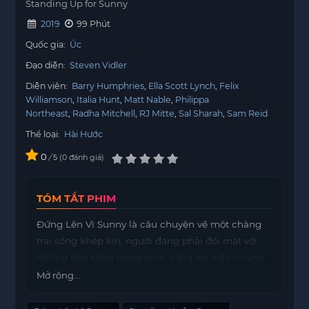
Standing Up for Sunny
2019
99 Phút
Quốc gia:
Úc
Đạo diễn:
Steven Vidler
Diễn viên:
Barry Humphries
Ella Scott Lynch
Felix
Williamson
Italia Hunt
Matt Nable
Philippa
Northeast
Radha Mitchell
RJ Mitte
Sal Sharah
Sam Reid
Thể loại:
Hài Hước
0
/
0
đánh giá
5
TÓM TẮT PHIM
Đứng Lên Vì Sunny là câu chuyện về một chàng
trai sống khép kín, người đang phải đối mặt với
những khó khăn trong cuộc sống do mắc chứng
bại não. Sự tĩnh lặng và cô đơn bao trùm cuộc
Mở rộng...
sống của anh, cho đến khi anh gặp một nữ diễn
viên hài nhút nhát.