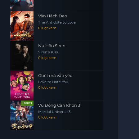
Vân Hách Dao
The Antidote to Love
0 lượt xem
Nụ Hôn Siren
Siren's Kiss
0 lượt xem
Ghét mà vẫn yêu
Love to Hate You
0 lượt xem
Trailer
Vũ Động Càn Khôn 3
Martial Universe 3
0 lượt xem