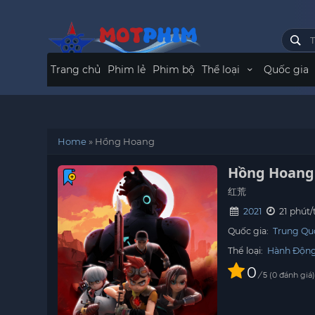
Trang chủ
Phim lẻ
Phim bộ
Thể loại
Quốc gia
Home
»
Hồng Hoang
Hồng Hoang
红荒
2021
21 phút/
Quốc gia:
Trung Qu
Thể loại:
Hành Độn
0
/
0
đánh giá
5