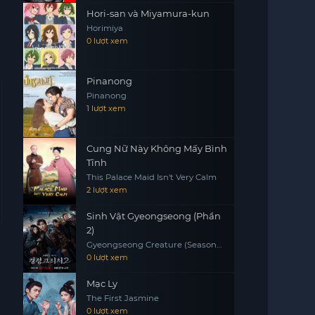
Hori-san và Miyamura-kun
Horimiya
0 lượt xem
Pinanong
Pinanong
1 lượt xem
Cung Nữ Này Không Mấy Bình
Tĩnh
This Palace Maid Isn't Very Calm
2 lượt xem
Sinh Vật Gyeongseong (Phần
2)
Gyeongseong Creature (Season
2)
0 lượt xem
Mạc Ly
The First Jasmine
0 lượt xem