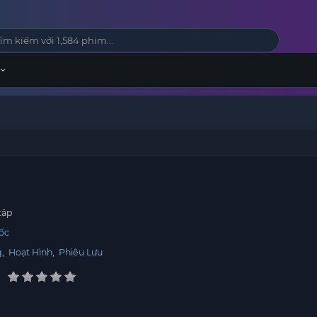
tập
ốc
g
,
Hoạt Hình
,
Phiêu Lưu