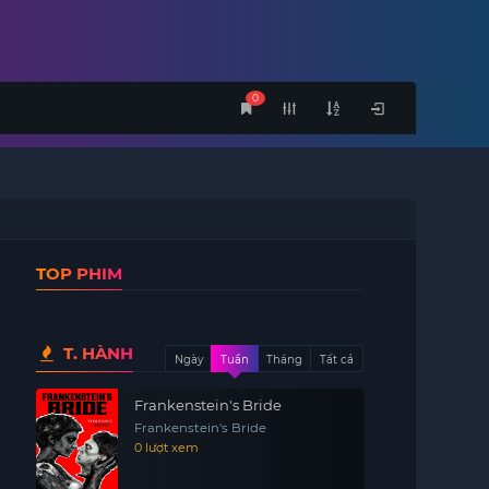
0
TOP PHIM
T. HÀNH
Ngày
Tuần
Tháng
Tất cả
Frankenstein's Bride
Frankenstein's Bride
0 lượt xem