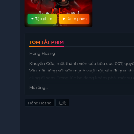
Tập phim
Xem phim
TÓM TẮT PHIM
Hồng Hoang
Khuyển Cửu, một thành viên của tiêu cục 007, quyết
Vân, nổi tiếng với sức mạnh vượt trội, sắp đi qua 
cùng đi xem. Trong lúc họ đang khám phá, một sự 
thầm cướp hàng.
Mở rộng...
Dù đã cố gắng ngăn chặn vụ cướp, nhưng đoàn Lăng
Cửu cũng không may bị hôn mê bất tỉnh trong tình
Hồng Hoang
红荒
Khuyển Cửu, họ phát hiện rằng anh đã mất đi ý thức
nằm trong hòm vận chuyển của Lăng Tiêu.
Từ đây, câu chuyện phiêu lưu mạo hiểm của chàng 
thách, khám
motphim
phá những bí mật ẩn giấu và 