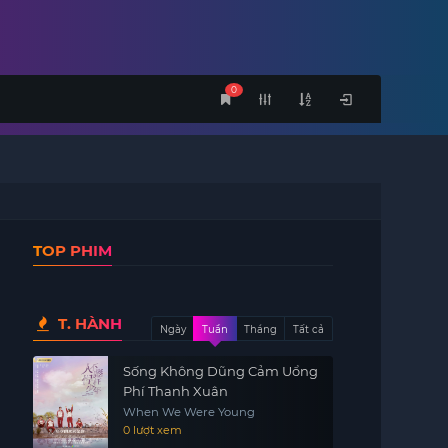
0
TOP PHIM
T. HÀNH
Ngày
Tuần
Tháng
Tất cả
Sống Không Dũng Cảm Uổng
Phí Thanh Xuân
When We Were Young
0 lượt xem