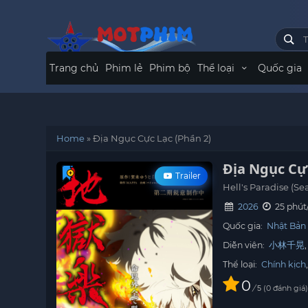
Trang chủ
Phim lẻ
Phim bộ
Thể loại
Quốc gia
Home
»
Địa Ngục Cực Lạc (Phần 2)
Địa Ngục Cực
Trailer
Hell's Paradise (Se
2026
25 phút
Quốc gia:
Nhật Bản
Diễn viên:
小林千晃
Thể loại:
Chính kịch
0
/
0
đánh giá
5