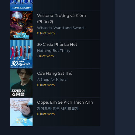
Wistoria: Trượng và Kiếm
(Phần 2)
Wistoria: Wand and Sword
(Season 2)
0 lượt xem
30 Chưa Phải Là Hết
Nothing But Thirty
1 lượt xem
Cửa Hàng Sát Thủ
A Shop for Killers
0 lượt xem
Oppa, Em Sẽ Kích Thích Anh
게이오빠 흥분 시켜드릴게
0 lượt xem