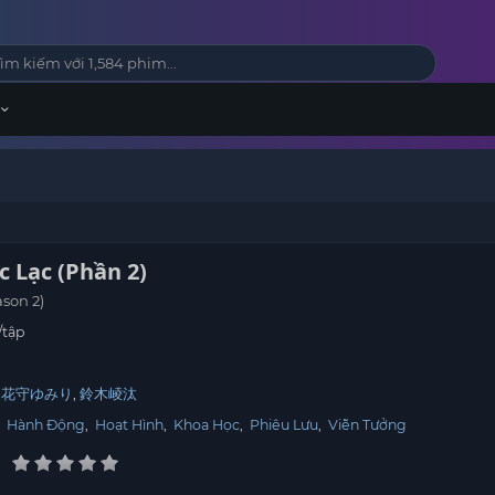
 Lạc (Phần 2)
ason 2)
/tập
花守ゆみり
鈴木崚汰
,
Hành Động
,
Hoạt Hình
,
Khoa Học
,
Phiêu Lưu
,
Viễn Tưởng