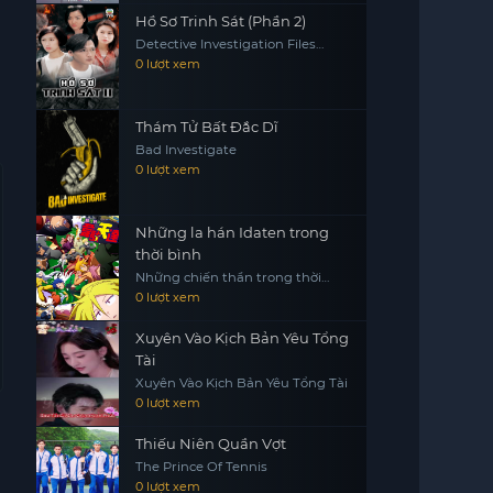
Hồ Sơ Trinh Sát (Phần 2)
Detective Investigation Files
(Season 2)
0 lượt xem
Thám Tử Bất Đắc Dĩ
Bad Investigate
0 lượt xem
Những la hán Idaten trong
thời bình
Những chiến thần trong thời
bình Heion Sedai no Idaten-tachi
0 lượt xem
Xuyên Vào Kịch Bản Yêu Tổng
Tài
Xuyên Vào Kịch Bản Yêu Tổng Tài
0 lượt xem
Thiếu Niên Quần Vợt
The Prince Of Tennis
0 lượt xem