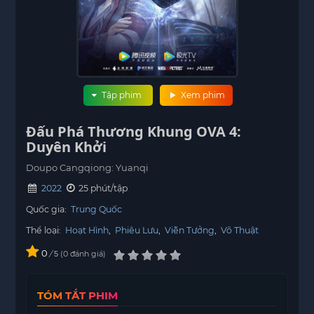
Tập phim
Xem phim
Đấu Phá Thương Khung OVA 4:
Duyên Khởi
Doupo Cangqiong: Yuanqi
2022
25 phút/tập
Quốc gia:
Trung Quốc
Thể loại:
Hoạt Hình
,
Phiêu Lưu
,
Viễn Tưởng
,
Võ Thuật
0
/
0
đánh giá
5
TÓM TẮT PHIM