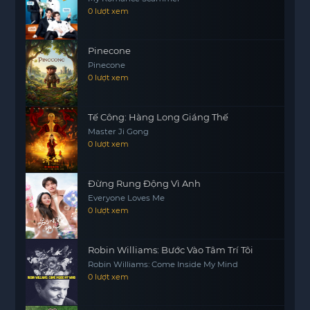
thích. Đây là dịp để khám phá thêm những bí mật
0 lượt xem
và động lực phía sau các hành động của họ trong
các phần trước.
Pinecone
Pinecone
Hãy cùng chờ đón ”Đấu Phá Thương Khung OVA
0 lượt xem
4: Duyên Khởi” để không bỏ lỡ những khoảnh
khắc đáng nhớ và những bài học quý giá từ quá
khứ của các nhân vật trong câu chuyện đầy kỳ
Tế Công: Hàng Long Giáng Thế
Master Ji Gong
diệu này.
0 lượt xem
Đừng Rung Động Vì Anh
Everyone Loves Me
0 lượt xem
Robin Williams: Bước Vào Tâm Trí Tôi
Robin Williams: Come Inside My Mind
0 lượt xem