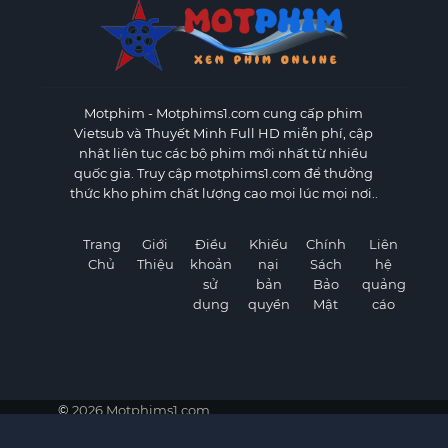
Motphim - Motphims1.com
cung cấp phim
Vietsub và Thuyết Minh Full HD miễn phí, cập
nhật liên tục các bộ phim mới nhất từ nhiều
quốc gia. Truy cập motphims1.com để thưởng
thức kho phim chất lượng cao mọi lúc mọi nơi..
Trang
Giới
Điều
Khiếu
Chính
Liên
Chủ
Thiệu
khoản
nại
Sách
hệ
sử
bản
Bảo
quảng
dụng
quyền
Mật
cáo
©
2026 Motphims1.com
Motphim - Xem Phim Vietsub Full HD Mới Nhất