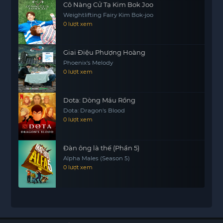
Cô Nàng Cử Tạ Kim Bok Joo
Weightlifting Fairy Kim Bok-joo
0 lượt xem
Giai Điệu Phượng Hoàng
Phoenix's Melody
0 lượt xem
Dota: Dòng Máu Rồng
Dota: Dragon's Blood
0 lượt xem
Đàn ông là thế (Phần 5)
Alpha Males (Season 5)
0 lượt xem