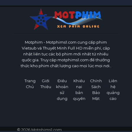
Motphim - Motphims1.com
cung cấp phim
Vietsub và Thuyết Minh Full HD miễn phí, cập
nhật liên tục các bộ phim mới nhất từ nhiều
quốc gia. Truy cập motphims1.com để thưởng
thức kho phim chất lượng cao mọi lúc mọi nơi..
Trang
Giới
Điều
Khiếu
Chính
Liên
Chủ
Thiệu
khoản
nại
Sách
hệ
sử
bản
Bảo
quảng
dụng
quyền
Mật
cáo
©
2026 Motphims1.com