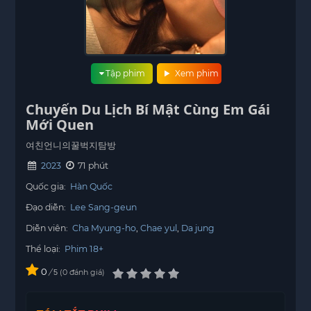
Tập phim
Xem phim
Chuyến Du Lịch Bí Mật Cùng Em Gái
Mới Quen
여친언니의꿀벅지탐방
2023
71 phút
Quốc gia:
Hàn Quốc
Đạo diễn:
Lee Sang-geun
Diễn viên:
Cha Myung-ho
Chae yul
Da jung
Thể loại:
Phim 18+
0
/
0
đánh giá
5