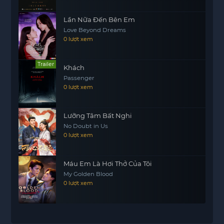
đầu cho một mối quan hệ tốt đẹp hơn trong
tương lai. Chuyến đi đã mở ra cho tôi nhiều cơ hội
Lần Nữa Đến Bên Em
mới và tôi rất mong chờ những cuộc phiêu lưu
Love Beyond Dreams
0 lượt xem
tiếp theo cùng cô nàng xinh đẹp này.
Trailer
Khách
Passenger
0 lượt xem
Lưỡng Tâm Bất Nghi
No Doubt in Us
0 lượt xem
Máu Em Là Hơi Thở Của Tôi
My Golden Blood
0 lượt xem