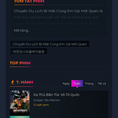
TÓM TẮT PHIM
Chuyến Du Lịch Bí Mật Cùng Em Gái Mới Quen là
một trải nghiệm tuyệt vời mà tôi không bao giờ
quên. Tôi vừa mới quen một cô nàng xinh đẹp và
thật bất ngờ khi cô ấy đồng ý tham gia chuyến du
Mở rộng...
lịch này cùng tôi. Điều này khiến tôi cảm thấy hồi
hộp và không thể chợp mắt ngay cả một phút.
Chuyến Du Lịch Bí Mật Cùng Em Gái Mới Quen
Chúng tôi đã lên kế hoạch cho chuyến đi từ rất
여친언니의꿀벅지탐방
lâu, nhưng không ngờ lại có cơ hội đi cùng nhau
TOP PHIM
như thế này. Cảm giác phấn khích khi nghĩ về
những địa điểm mà chúng tôi sẽ khám phá khiến
tôi không thể ngừng mơ mộng.
T. HÀNH
Ngày
Tuần
Tháng
Tất cả
Trước khi khởi hành, tôi đã chuẩn bị rất kỹ lưỡng.
Tôi muốn mọi thứ diễn ra suôn sẻ
motphim
và tạo
Xạ Thủ Bắn Tỉa: Vô Tổ Quốc
ra những kỷ niệm đẹp cho cả hai. Những buổi trò
Sniper: No Nation
chuyện trước chuyến đi làm tôi cảm thấy gần gũi
0 lượt xem
hơn với cô ấy. Chúng tôi đã cùng nhau bàn luận
về những nơi muốn đến, những món ăn muốn