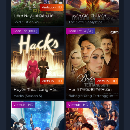
Vietsub - HD
Hôm Nay Lại Bán Hết
Huyền Giới Chi Môn
Sold Out on You
The Gate Of Mystical
Realm
Hoàn Tất (10/10)
Hoàn Tất (28/28)
Vietsub - HD
Vietsub - HD
Huyền Thoại Làng Hài
Hạnh Phúc Bị Trì Hoãn
(Phần 5)
Hacks (Season 5)
Bahagia Yang Tertangguh
Vietsub - HD
Vietsub - HD