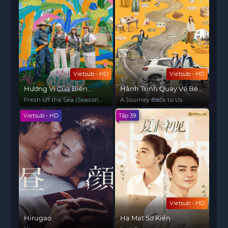
Vietsub - HD
Vietsub - HD
Hương Vị Của Biển
Hành Trình Quay Về Bên
(Phần 3)
Nhau
Fresh off the Sea (Season
A Journey Back to Us
3)
Vietsub - HD
Tập 39
Vietsub - HD
Hirugao
Hạ Mạt Sơ Kiến