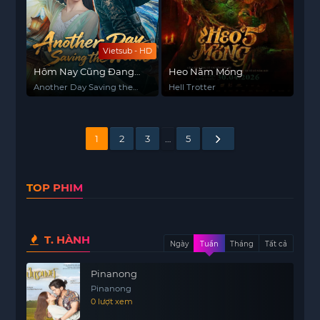
Vietsub - HD
Hôm Nay Cũng Đang
Heo Năm Móng
Giải Cứu Thế Giới
Another Day Saving the
Hell Trotter
World
1
2
3
…
5
TOP PHIM
T. HÀNH
Ngày
Tuần
Tháng
Tất cả
Pinanong
Pinanong
0 lượt xem