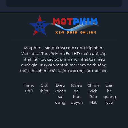
Motphim - Motphims1.com
cung cấp phim
Vietsub và Thuyết Minh Full HD miễn phí, cập
nhật liên tục các bộ phim mới nhất từ nhiều
quốc gia. Truy cập motphims1.com để thưởng
thức kho phim chất lượng cao mọi lúc mọi nơi..
Trang
Giới
Điều
Khiếu
Chính
Liên
Chủ
Thiệu
khoản
nại
Sách
hệ
sử
bản
Bảo
quảng
dụng
quyền
Mật
cáo