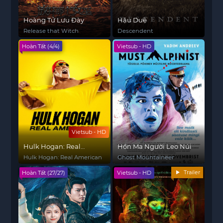
Hoàng Tử Lưu Đày
Hậu Duệ
Release that Witch
Descendent
Hoàn Tất (4/4)
Vietsub - HD
Vietsub - HD
Hulk Hogan: Real
Hồn Ma Người Leo Núi
American
Hulk Hogan: Real American
Ghost Mountaineer
Trailer
Hoàn Tất (27/27)
Vietsub - HD