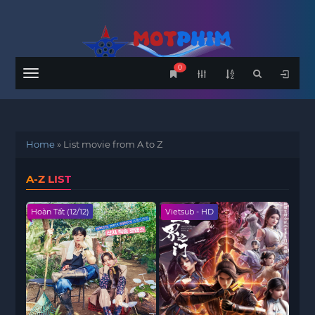
0
Menu
Home
»
List movie from A to Z
A-Z LIST
Hoàn Tất (12/12)
Vietsub - HD