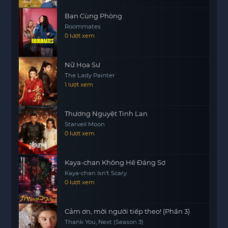
Bạn Cùng Phòng
Roommates
0 lượt xem
Nữ Họa Sư
The Lady Painter
1 lượt xem
Thương Nguyệt Tinh Lan
Starveil Moon
0 lượt xem
Kaya-chan Không Hề Đáng Sợ
Kaya-chan Isn't Scary
0 lượt xem
Cảm ơn, mời người tiếp theo! (Phần 3)
Thank You, Next (Season 3)