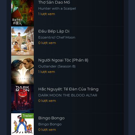
Thợ Săn Dao Mổ
của nhiều người. Nó nhắc nhở chúng ta về tầm
Hunter with a Scalpel
quan trọng của sự đồng cảm và hỗ trợ lẫn nhau
1 lượt xem
trong xã hội, đặc biệt là đối với những người trẻ
tuổi đang phải đối mặt với những thử thách khó
Đầu Bếp Lập Dị
khăn.
Eccentric! Chef Moon
0 lượt xem
Người Ngoại Tộc (Phần 8)
Outlander (Season 8)
1 lượt xem
Hắc Nguyệt: Tế Đàn Của Trăng
DARK MOON: THE BLOOD ALTAR
0 lượt xem
Trailer
Bingo Bongo
Bingo Bongo
0 lượt xem