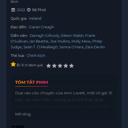
Ann
2022
98 Phút
Quốc gia:
Ireland
Đạo diễn:
Ciaran Creagh
Diễn viên:
Darragh Gilhooly
Eileen Walsh
Frank
O'Sullivan
Ian Beattie
Joe Mullins
Molly Mew
Philip
Judge
Seán T. Ó Meallaigh
Senna O'Hara
Zara Devlin
Thể loại:
Chính kịch
0
/
0
đánh giá
5
TÓM TẮT PHIM
Dựa vào câu chuyện của Ann Lovett, một cô gái 15
tuổi, vào năm 1984, chúng ta có thể thấy được
những nỗi lo lắng và sự khốn khổ mà cô phải trải
qua. Sáng
https://motphims1.com
hôm đó, Ann
Mở rộng...
thức dậy với cảm giác mình sắp sinh con. Trong
bộ đồng phục học sinh, thay vì đến trường như