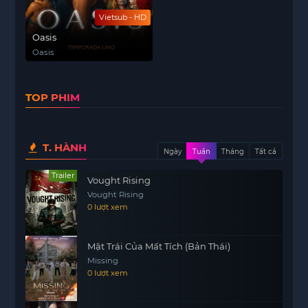
Vietsub - HD
Oasis
Oasis
TOP PHIM
T. HÀNH
Ngày
Tuần
Tháng
Tất cả
Trailer
Vought Rising
Vought Rising
0 lượt xem
Mặt Trái Của Mất Tích (Bản Thái)
Missing
0 lượt xem