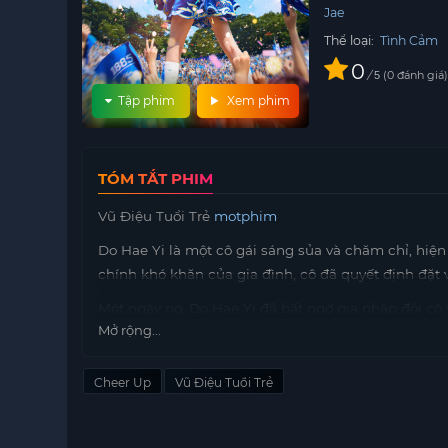
Jae
Thể loại:
Tình Cảm
0
/
0
đánh giá
5
Tập phim
Xem phim
TÓM TẮT PHIM
Vũ Điệu Tuổi Trẻ
motphim
Do Hae Yi là một cô gái sáng sủa và chăm chỉ, hiện
chính khó khăn của gia đình, cô đã quyết định đặt v
Một ngày nọ, Do Hae Yi đã bất ngờ gia nhập đội cổ 
Mở rộng...
đầu, lý do cô tham gia chỉ đơn thuần vì tiền, nhưng
ra những niềm vui của cuộc sống trong khuôn viên 
Cheer Up
Vũ Điệu Tuổi Trẻ
Trong quá trình này, Do Hae Yi đã gặp gỡ nhiều ng
một cựu thành viên của đội và cũng là cựu sinh viê
tài chính mà còn hỗ trợ về mặt tinh thần, giúp Do 