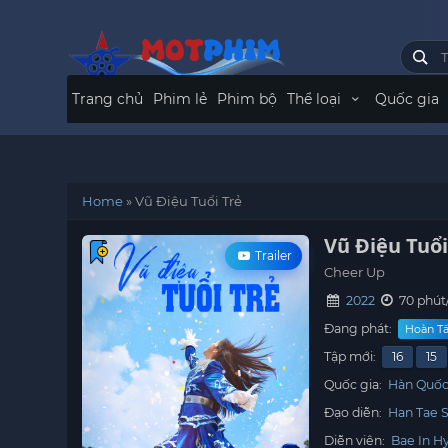
Trang chủ
Phim lẻ
Phim bộ
Thể loại
Quốc gia
Home
»
Vũ Điệu Tuổi Trẻ
Vũ Điệu Tuổi
Trailer
Cheer Up
2022
70 phút
Đang phát:
Hoàn Tất
Tập mới:
16
15
Quốc gia:
Hàn Quố
Đạo diễn:
Han Tae 
Diễn viên:
Bae In H