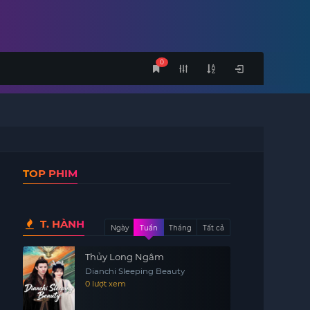
0
TOP PHIM
T. HÀNH
Ngày
Tuần
Tháng
Tất cả
Thủy Long Ngâm
Dianchi Sleeping Beauty
0 lượt xem