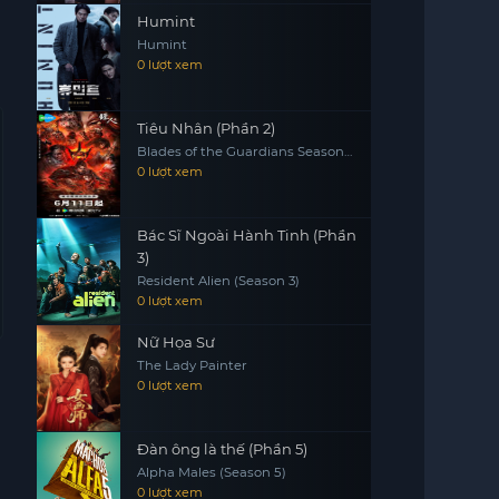
Humint
Humint
0 lượt xem
Tiêu Nhân (Phần 2)
Blades of the Guardians Season
2
0 lượt xem
Bác Sĩ Ngoài Hành Tinh (Phần
3)
Resident Alien (Season 3)
0 lượt xem
Nữ Họa Sư
The Lady Painter
0 lượt xem
Đàn ông là thế (Phần 5)
Alpha Males (Season 5)
0 lượt xem