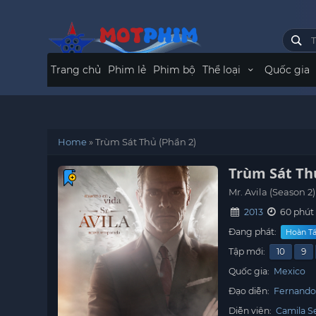
Trang chủ
Phim lẻ
Phim bộ
Thể loại
Quốc gia
Home
»
Trùm Sát Thủ (Phần 2)
Trùm Sát Th
Mr. Avila (Season 2)
2013
60 phút
Đang phát:
Hoàn Tất
Tập mới:
10
9
Quốc gia:
Mexico
Đạo diễn:
Fernando
Diễn viên:
Camila S