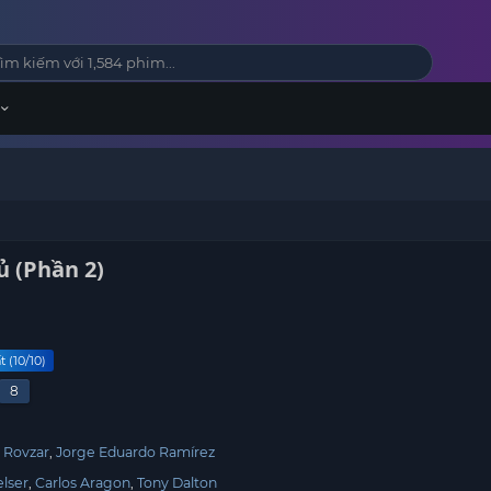
ủ (Phần 2)
 (10/10)
8
 Rovzar
Jorge Eduardo Ramírez
elser
Carlos Aragon
Tony Dalton