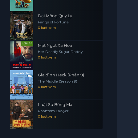
Đại Mộng Quy Ly
Fangs of Fortune
0 lượt xem
Trailer
Mật Ngọt Xa Hoa
Her Deadly Sugar Daddy
0 lượt xem
Gia đình Heck (Phần 9)
The Middle (Season 9)
0 lượt xem
Luật Sư Bóng Ma
Phantom Lawyer
0 lượt xem