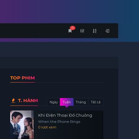
0
TOP PHIM
T. HÀNH
Ngày
Tuần
Tháng
Tất cả
Khi Điện Thoại Đổ Chuông
When the Phone Rings
0 lượt xem