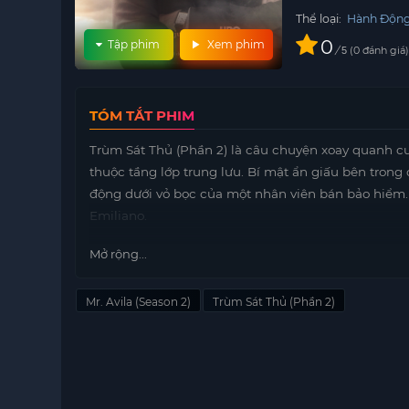
Thể loại:
Hành Độn
0
Tập phim
Xem phim
/
0
đánh giá
5
TÓM TẮT PHIM
Trùm Sát Thủ (Phần 2) là câu chuyện xoay quanh c
thuộc tầng lớp trung lưu. Bí mật ẩn giấu bên trong
động dưới vỏ bọc của một nhân viên bán bảo hiểm. 
Emiliano.
Trong mắt những người xung quanh, Ávila chỉ là m
Mở rộng...
việc bí mật đã đưa anh lên vị trí cầm đầu trong thế
nhiệm nặng nề, điều này sẽ làm thay đổi hoàn toàn
Mr. Avila (Season 2)
Trùm Sát Thủ (Phần 2)
người bán bảo hiểm.
Cuộc sống bí mật của Ávila không chỉ là một thử t
với những quyết định khó khăn và hậu quả của n
trôi qua, Ávila dần nhận ra rằng việc giữ bí mật n