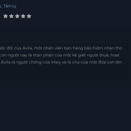
g
,
Tâm Lý
uộc đời của Ávila, một nhân viên bán hàng bảo hiểm nhân thọ
 con người này là thân phận của một kẻ giết người thuê, hoạt
Ávila là người chồng của Mary và là cha của một đứa con tên
ột nhân viên bán bảo hiểm bình thường, nhưng thực tế công
 giới ngầm. Với nhiệm vụ mới này, Ávila phải gánh vác trách
 cuộc sống bình dị mà anh vẫn duy trì dưới hình dáng của một
hách mà còn là một hành trình đầy cam go, nơi anh phải đối mặt
hững lựa chọn mà
motphims1.com
mình đã thực hiện. Mỗi ngày
ày không chỉ ảnh hưởng đến bản thân mà còn đến gia đình và