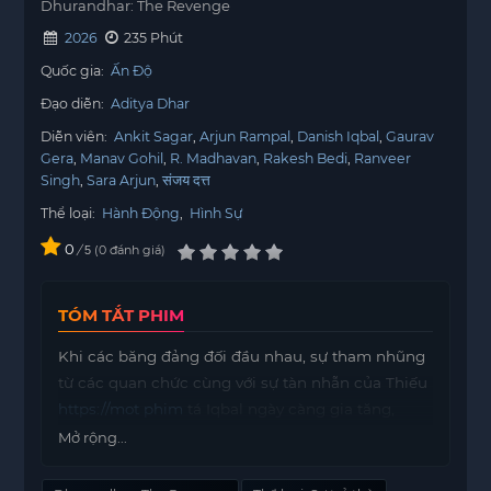
Dhurandhar: The Revenge
2026
235 Phút
Quốc gia:
Ấn Độ
Đạo diễn:
Aditya Dhar
Diễn viên:
Ankit Sagar
Arjun Rampal
Danish Iqbal
Gaurav
Gera
Manav Gohil
R. Madhavan
Rakesh Bedi
Ranveer
Singh
Sara Arjun
संजय दत्त
Thể loại:
Hành Động
,
Hình Sự
0
/
0
đánh giá
5
TÓM TẮT PHIM
Khi các băng đảng đối đầu nhau, sự tham nhũng
từ các quan chức cùng với sự tàn nhẫn của Thiếu
https://mot phim
tá Iqbal ngày càng gia tăng,
nhiệm vụ của Hamza vì đất nước dần trở thành
Mở rộng...
một cuộc chiến cá nhân đầy đẫm máu. Trên
những con phố của Lyari, ranh giới giữa lòng yêu