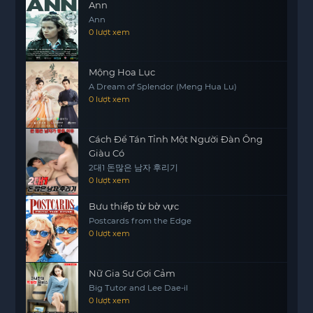
một cuộc chiến không ngừng nghỉ để giành lại
Ann
danh dự và lẽ phải.
Ann
0 lượt xem
Thể loại: Sự trả thù phác họa rõ nét những xung
đột nội tâm và những mối quan hệ phức tạp trong
Mộng Hoa Lục
một xã hội đầy bạo lực. Những tình huống căng
A Dream of Splendor (Meng Hua Lu)
thẳng và những lựa chọn khó khăn khiến người
0 lượt xem
xem không thể rời mắt khỏi màn hình. Liệu
Hamza có thể tìm thấy ánh sáng trong bóng tối và
Cách Để Tán Tỉnh Một Người Đàn Ông
thực hiện sứ mệnh của mình mà không đánh mất
Giàu Có
chính mình? Đó là câu hỏi mà khán giả sẽ tìm
2대1 돈많은 남자 후리기
kiếm câu trả lời trong suốt bộ phim.
0 lượt xem
Bưu thiếp từ bờ vực
Postcards from the Edge
0 lượt xem
Nữ Gia Sư Gợi Cảm
Big Tutor and Lee Dae-il
0 lượt xem