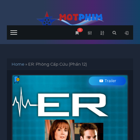
0
Menu
Home
»
ER: Phòng Cấp Cứu (Phần 12)
Trailer