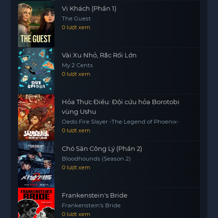
Vị Khách (Phần 1)
người.
The Guest
Cùng theo dõi để cảm
https://motphims1.com
0 lượt xem
nhận những khoảnh khắc căng thẳng và đầy cảm
xúc trong hành trình của các nhân vật trong bộ
Vài Xu Nhỏ, Rắc Rối Lớn
phim này.
My 2 Cents
0 lượt xem
Hỏa Thực Điểu: Đội cứu hỏa Borotobi
vùng Ushu
Oedo Fire Slayer -The Legend of Phoenix-
0 lượt xem
Chó Săn Công Lý (Phần 2)
Bloodhounds (Season 2)
0 lượt xem
Frankenstein's Bride
Frankenstein's Bride
0 lượt xem