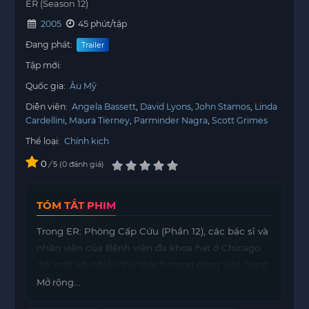
ER (Season 12)
2005
45 phút/tập
Đang phát:
Trailer
Tập mới:
Quốc gia:
Âu Mỹ
Diễn viên:
Angela Bassett
David Lyons
John Stamos
Linda
Cardellini
Maura Tierney
Parminder Nagra
Scott Grimes
Thể loại:
Chính kịch
0
/
0
đánh giá
5
TÓM TẮT PHIM
Trong ER: Phòng Cấp Cứu (Phần 12), các bác sĩ và
nhân viên của Bệnh viện đa khoa hạt ở Chicago
đối mặt với nhiều thử thách trong công việc hàng
ngày.
Mở rộng...
Họ không chỉ phải đưa ra những quyết định quan