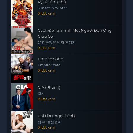
Ký Ức Tình Thù
Sunset in Winter
0 lượt xem
Cách Để Tán Tỉnh Một Người Đàn Ông
Giàu Có
2대1 돈많은 남자 후리기
0 lượt xem
Empire State
Empire State
0 lượt xem
CIA (Phần 1)
CIA
0 lượt xem
Chị dâu: ngoại tình
형수 : 불륜관계
0 lượt xem