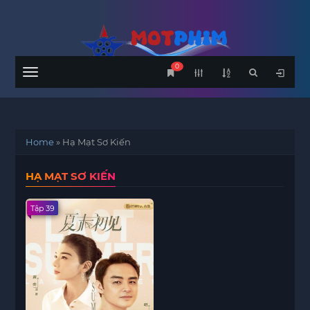
0
Menu
Home
»
Hạ Mạt Sơ Kiến
HẠ MẠT SƠ KIẾN
Tập 39