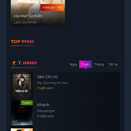
Vietsub - HD
Hạ Mạt Sơ Kiến
Last Summer
TOP PHIM
T. HÀNH
Ngày
Tuần
Tháng
Tất cả
Vân Chi Vũ
My Journey to You
1 lượt xem
Trailer
Khách
Passenger
0 lượt xem