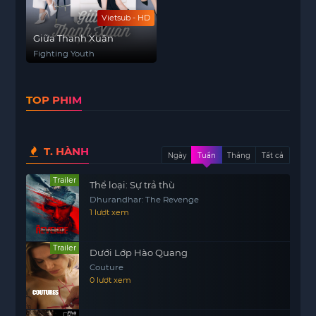
Vietsub - HD
Giữa Thanh Xuân
Fighting Youth
TOP PHIM
T. HÀNH
Ngày
Tuần
Tháng
Tất cả
Trailer
Thể loại: Sự trả thù
Dhurandhar: The Revenge
1 lượt xem
Trailer
Dưới Lớp Hào Quang
Couture
0 lượt xem