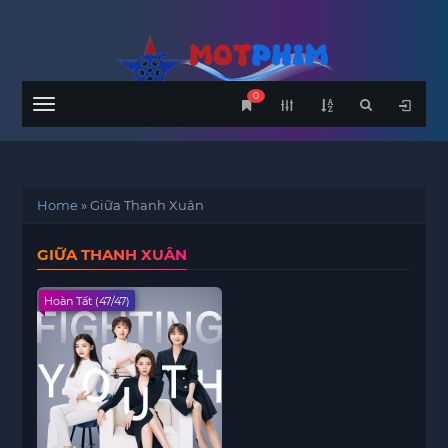
0
Menu
Home
»
Giữa Thanh Xuân
GIỮA THANH XUÂN
Hoàn Tất (47/47)