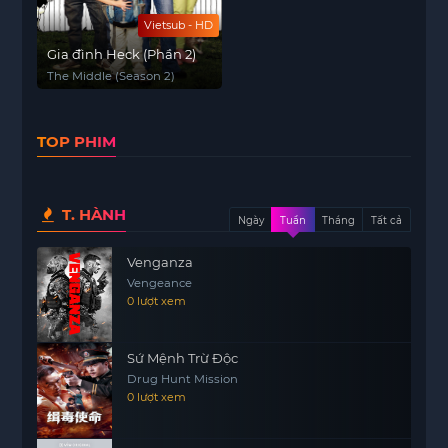
Vietsub - HD
Gia đình Heck (Phần 2)
The Middle (Season 2)
TOP PHIM
T. HÀNH
Ngày
Tuần
Tháng
Tất cả
Venganza
Vengeance
0 lượt xem
Sứ Mệnh Trừ Độc
Drug Hunt Mission
0 lượt xem