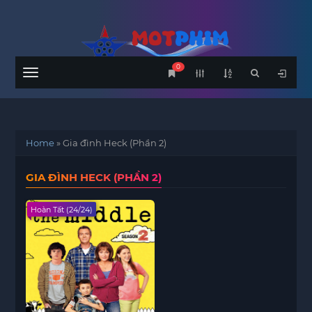
0
Menu
Home
»
Gia đình Heck (Phần 2)
GIA ĐÌNH HECK (PHẦN 2)
Hoàn Tất (24/24)