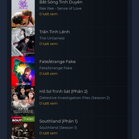
Bắt Sóng Tình Duyên
Rak Rak - Sense of Love
0 lượt xem
Trần Tình Lệnh
The Untamed
0 lượt xem
Fate/strange Fake
Fate/strange Fake
0 lượt xem
Hồ Sơ Trinh Sát (Phần 2)
Detective Investigation Files (Season 2)
0 lượt xem
Trailer
Southland (Phần 1)
Southland (Season 1)
0 lượt xem