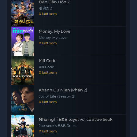
Đèn Dẫn Hồn 2
引魂灯2
0 lượt xem
Money, My Love
Money, My Love
0 lượt xem
Kill Code
Kill Code
0 lượt xem
Khánh Dư Niên (Phần 2)
Joy of Life (Season 2)
0 lượt xem
Nhà nghỉ B&B tuyệt vời của Jae Seok
Jae-seok's B&B Rules!
0 lượt xem