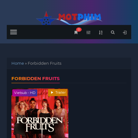
0
Menu
Home
»
Forbidden Fruits
FORBIDDEN FRUITS
Trailer
Vietsub - HD