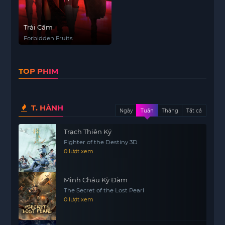
Trái Cấm
Forbidden Fruits
TOP PHIM
T. HÀNH
Ngày
Tuần
Tháng
Tất cả
Trạch Thiên Ký
Fighter of the Destiny 3D
0 lượt xem
Minh Châu Kỳ Đàm
The Secret of the Lost Pearl
0 lượt xem